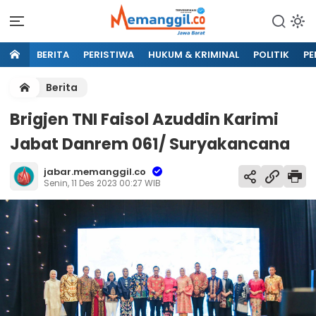
BERITA
PERISTIWA
HUKUM & KRIMINAL
POLITIK
PE
Berita
Brigjen TNI Faisol Azuddin Karimi
Jabat Danrem 061/ Suryakancana
jabar.memanggil.co
Senin, 11 Des 2023 00:27 WIB