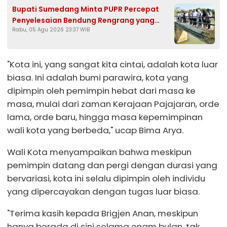
Bupati Sumedang Minta PUPR Percepat
Penyelesaian Bendung Rengrang yang
Rabu, 05 Agu 2026 23:37 WIB
Belum Berfungsi Optimal
"Kota ini, yang sangat kita cintai, adalah kota luar
biasa. Ini adalah bumi parawira, kota yang
dipimpin oleh pemimpin hebat dari masa ke
masa, mulai dari zaman Kerajaan Pajajaran, orde
lama, orde baru, hingga masa kepemimpinan
wali kota yang berbeda," ucap Bima Arya.
Wali Kota menyampaikan bahwa meskipun
pemimpin datang dan pergi dengan durasi yang
bervariasi, kota ini selalu dipimpin oleh individu
yang dipercayakan dengan tugas luar biasa.
"Terima kasih kepada Brigjen Anan, meskipun
hanya berada di sini selama enam bulan, tak