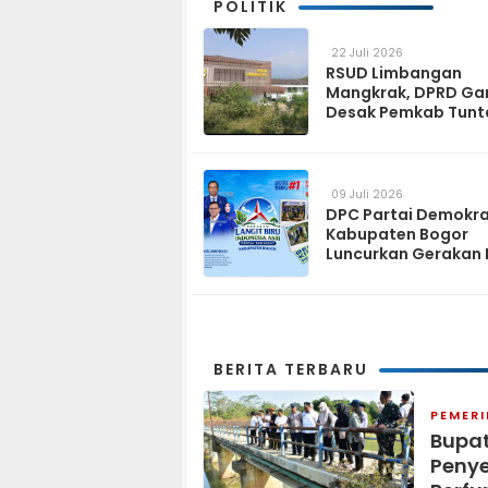
POLITIK
22 Juli 2026
RSUD Limbangan
Mangkrak, DPRD Ga
Desak Pemkab Tunt
dan Operasikan pa
2027
09 Juli 2026
DPC Partai Demokr
Kabupaten Bogor
Luncurkan Gerakan 
Biru Indonesia Asri
Sambut HUT ke-25 P
Demokrat
BERITA TERBARU
PEMER
Bupat
Penye