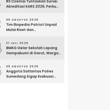
2
RS Ciremai Tuntaskan Survei
Akreditasi KARS 2026, Perkuat
Komitmen Mutu Pelayanan
dan Keselamatan Pasien
3
05 AGUSTUS 2026
Tim Ekspedisi Patriot Unpad
Mulai Riset dan
Pemberdayaan di Kawasan
Transmigrasi Bomberay–
4
31 JULI 2026
Tomage, Fakfak
BMKG Gelar Sekolah Lapang
Gempabumi di Garut, Warga
Dilatih Hadapi Gempa dan
Tsunami
5
05 AGUSTUS 2026
Anggota Satlantas Polres
Sumedang Sigap Evakuasi
Bayi Prematur Saat Mobil
Ambulans Pecah Ban