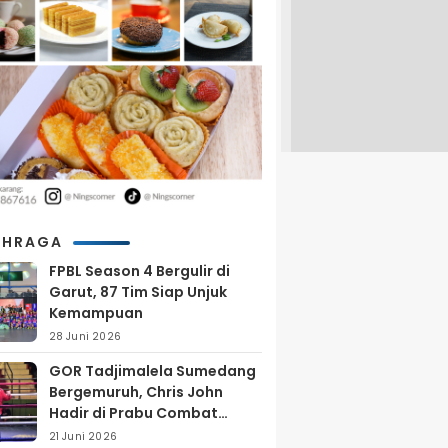
AHRAGA
FPBL Season 4 Bergulir di
Garut, 87 Tim Siap Unjuk
Kemampuan
28 Juni 2026
GOR Tadjimalela Sumedang
Bergemuruh, Chris John
Hadir di Prabu Combat
Series 2026
21 Juni 2026