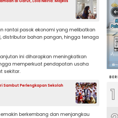
maah di Garut, Lola Nelria: Majelis
n rantai pasok ekonomi yang melibatkan
M, distributor bahan pangan, hingga tenaga
anjutan ini diharapkan meningkatkan
ehingga memperkuat pendapatan usaha
 sekitar.
BER
ari Sambut Perlengkapan Sekolah
1
ni semakin berkembang dan menjangkau