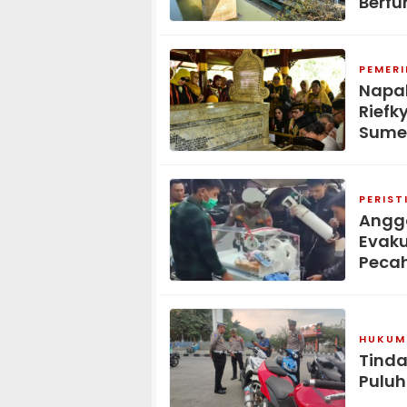
Berfu
PEMER
Napak
Riefk
Sume
PERIST
Anggo
Evaku
Peca
HUKUM 
Tinda
Puluh