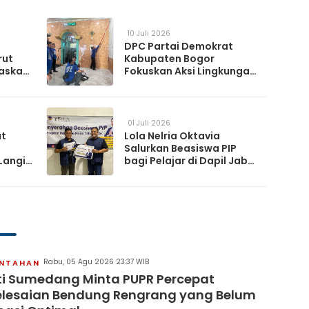
10 Juli 2026
DPC Partai Demokrat
rut
Kabupaten Bogor
askan
Fokuskan Aksi Lingkungan
da
Lewat Gerakan Langit Biru
Indonesia Asri
01 Juli 2026
at
Lola Nelria Oktavia
Salurkan Beasiswa PIP
Langit
bagi Pelajar di Dapil Jabar
XI
artai
Rabu, 05 Agu 2026 23:37 WIB
INTAHAN
i Sumedang Minta PUPR Percepat
lesaian Bendung Rengrang yang Belum