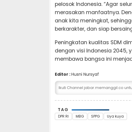
pelosok Indonesia. “Agar selu
merasakan manfaatnya. Deng
anak kita meningkat, sehingg
berkarakter, dan siap bersai
Peningkatan kualitas SDM dim
dengan visi Indonesia 2045
membawa bangsa ini menjadi
Editor :
Husni Nursyaf
Ikuti Channel jabar.memanggil.co un
TAG
DPR RI
MBG
SPPG
Uya kuya