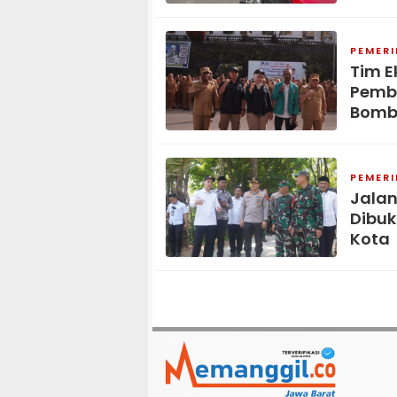
PEMER
Tim E
Pemb
Bomb
PEMER
Jala
Dibuk
Kota