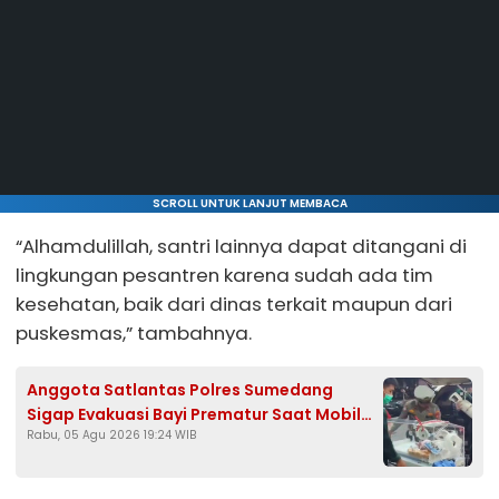
SCROLL UNTUK LANJUT MEMBACA
“Alhamdulillah, santri lainnya dapat ditangani di
lingkungan pesantren karena sudah ada tim
kesehatan, baik dari dinas terkait maupun dari
puskesmas,” tambahnya.
Anggota Satlantas Polres Sumedang
Sigap Evakuasi Bayi Prematur Saat Mobil
Rabu, 05 Agu 2026 19:24 WIB
Ambulans Pecah Ban