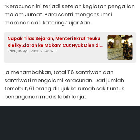
“Keracunan ini terjadi setelah kegiatan pengajian
malam Jumat. Para santri mengonsumsi
makanan dari katering,” ujar Aan.
Napak Tilas Sejarah, Menteri Ekraf Teuku
Riefky Ziarah ke Makam Cut Nyak Dien di
Rabu, 05 Agu 2026 20:48 WIB
Sumedang
Ia menambahkan, total 116 santriwan dan
santriwati mengalami keracunan. Dari jumlah
tersebut, 61 orang dirujuk ke rumah sakit untuk
penanganan medis lebih lanjut.