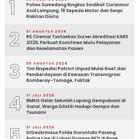
1
Polres Sumedang Ringkus Sindikat Curanmor
Asal Lampung, 18 Sepeda Motor dan Senpi
Rakitan Disita
2
01 AGUSTUS 2026
RS Ciremai Tuntaskan Survei Akreditasi KARS
2026, Perkuat Komitmen Mutu Pelayanan
dan Keselamatan Pasien
3
05 AGUSTUS 2026
Tim Ekspedisi Patriot Unpad Mulai Riset dan
Pemberdayaan di Kawasan Transmigrasi
Bomberay–Tomage, Fakfak
4
31 JULI 2026
BMKG Gelar Sekolah Lapang Gempabumi di
Garut, Warga Dilatih Hadapi Gempa dan
Tsunami
5
31 JULI 2026
Ditreskrimsus Polda Gorontalo Pasang
Police Line di Lokasi Dugaan PETI di Bone