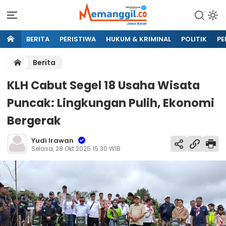
BERITA
PERISTIWA
HUKUM & KRIMINAL
POLITIK
PE
Berita
KLH Cabut Segel 18 Usaha Wisata
Puncak: Lingkungan Pulih, Ekonomi
Bergerak
Yudi Irawan
Selasa, 28 Okt 2025 15:30 WIB