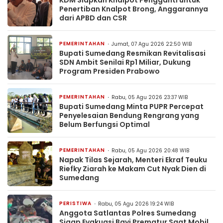
KDM Siapkan Knalpot Pengganti untuk
Penertiban Knalpot Brong, Anggarannya
dari APBD dan CSR
PEMERINTAHAN
Jumat, 07 Agu 2026 22:50 WIB
Bupati Sumedang Resmikan Revitalisasi
SDN Ambit Senilai Rp1 Miliar, Dukung
Program Presiden Prabowo
PEMERINTAHAN
Rabu, 05 Agu 2026 23:37 WIB
Bupati Sumedang Minta PUPR Percepat
Penyelesaian Bendung Rengrang yang
Belum Berfungsi Optimal
PEMERINTAHAN
Rabu, 05 Agu 2026 20:48 WIB
Napak Tilas Sejarah, Menteri Ekraf Teuku
Riefky Ziarah ke Makam Cut Nyak Dien di
Sumedang
PERISTIWA
Rabu, 05 Agu 2026 19:24 WIB
Anggota Satlantas Polres Sumedang
Sigap Evakuasi Bayi Prematur Saat Mobil