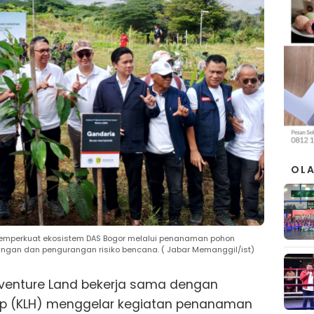
OL
memperkuat ekosistem DAS Bogor melalui penanaman pohon
ungan dan pengurangan risiko bencana. ( Jabar Memanggil/ist)
dventure Land bekerja sama dengan
up (KLH) menggelar kegiatan penanaman