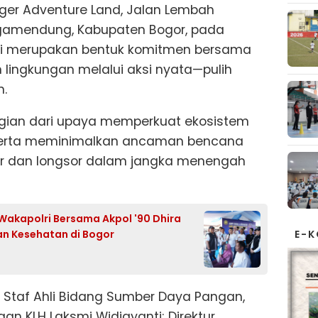
ger Adventure Land, Jalan Lembah
egamendung, Kabupaten Bogor, pada
f ini merupakan bentuk komitmen bersama
ingkungan melalui aksi nyata—pulih
.
agian dari upaya memperkuat ekosistem
 serta meminimalkan ancaman bencana
jir dan longsor dalam jangka menengah
Wakapolri Bersama Akpol '90 Dhira
nan Kesehatan di Bogor
E-
leh Staf Ahli Bidang Sumber Daya Pangan,
gan KLH Laksmi Widjayanti; Direktur