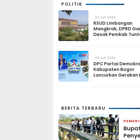
POLITIK
22 Juli 2026
RSUD Limbangan
Mangkrak, DPRD Ga
Desak Pemkab Tunt
dan Operasikan pa
2027
09 Juli 2026
DPC Partai Demokr
Kabupaten Bogor
Luncurkan Gerakan 
Biru Indonesia Asri
Sambut HUT ke-25 P
Demokrat
BERITA TERBARU
PEMER
Bupat
Penye