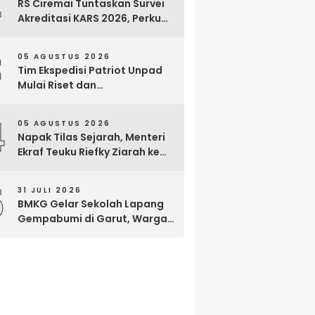
2
RS Ciremai Tuntaskan Survei
Akreditasi KARS 2026, Perkuat
Komitmen Mutu Pelayanan
dan Keselamatan Pasien
3
05 AGUSTUS 2026
Tim Ekspedisi Patriot Unpad
Mulai Riset dan
Pemberdayaan di Kawasan
Transmigrasi Bomberay–
4
05 AGUSTUS 2026
Tomage, Fakfak
Napak Tilas Sejarah, Menteri
Ekraf Teuku Riefky Ziarah ke
Makam Cut Nyak Dien di
Sumedang
5
31 JULI 2026
BMKG Gelar Sekolah Lapang
Gempabumi di Garut, Warga
Dilatih Hadapi Gempa dan
Tsunami