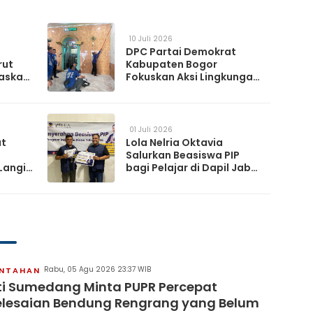
10 Juli 2026
DPC Partai Demokrat
rut
Kabupaten Bogor
askan
Fokuskan Aksi Lingkungan
da
Lewat Gerakan Langit Biru
Indonesia Asri
01 Juli 2026
at
Lola Nelria Oktavia
Salurkan Beasiswa PIP
Langit
bagi Pelajar di Dapil Jabar
XI
artai
Rabu, 05 Agu 2026 23:37 WIB
INTAHAN
i Sumedang Minta PUPR Percepat
lesaian Bendung Rengrang yang Belum