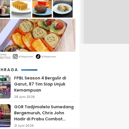
AHRAGA
FPBL Season 4 Bergulir di
Garut, 87 Tim Siap Unjuk
Kemampuan
28 Juni 2026
GOR Tadjimalela Sumedang
Bergemuruh, Chris John
Hadir di Prabu Combat
Series 2026
21 Juni 2026