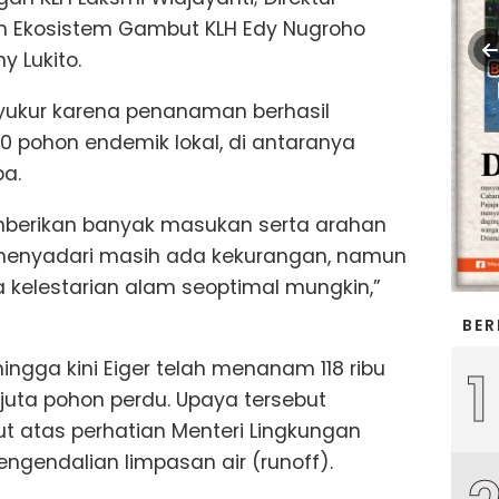
n Ekosistem Gambut KLH Edy Nugroho
y Lukito.
ukur karena penanaman berhasil
50 pohon endemik lokal, di antaranya
pa.
berikan banyak masukan serta arahan
menyadari masih ada kekurangan, namun
 kelestarian alam seoptimal mungkin,”
BER
gga kini Eiger telah menanam 118 ribu
1
juta pohon perdu. Upaya tersebut
ut atas perhatian Menteri Lingkungan
ngendalian limpasan air (runoff).