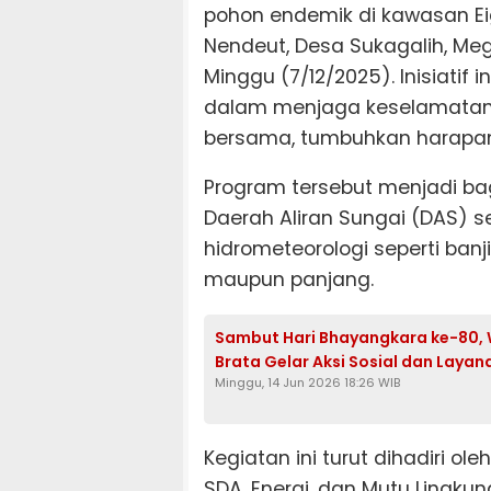
pohon endemik di kawasan Ei
Nendeut, Desa Sukagalih, M
Minggu (7/12/2025). Inisiati
dalam menjaga keselamatan l
bersama, tumbuhkan harapan
Program tersebut menjadi b
Daerah Aliran Sungai (DAS)
hidrometeorologi seperti ban
maupun panjang.
Sambut Hari Bhayangkara ke-80, 
Brata Gelar Aksi Sosial dan Laya
Minggu, 14 Jun 2026 18:26 WIB
Kegiatan ini turut dihadiri o
SDA, Energi, dan Mutu Lingkun