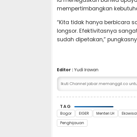
mempertimbangkan kebutuhan 
“Kita tidak hanya berbicara s
longsor. Efektivitasnya sang
sudah dipetakan,” pungkasny
Editor :
Yudi Irawan
Ikuti Channel jabar.memanggil.co un
TAG
Bogor
EIGER
Menteri LH
Ekowisa
Penghijauan