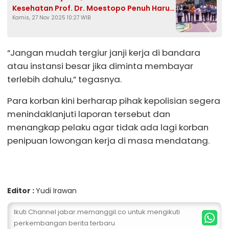
Kesehatan Prof. Dr. Moestopo Penuh Haru
Kamis, 27 Nov 2025 10:27 WIB
dan Kebanggaan
“Jangan mudah tergiur janji kerja di bandara
atau instansi besar jika diminta membayar
terlebih dahulu,” tegasnya.
Para korban kini berharap pihak kepolisian segera
menindaklanjuti laporan tersebut dan
menangkap pelaku agar tidak ada lagi korban
penipuan lowongan kerja di masa mendatang.
Editor :
Yudi Irawan
Ikuti Channel jabar.memanggil.co untuk mengikuti
perkembangan berita terbaru