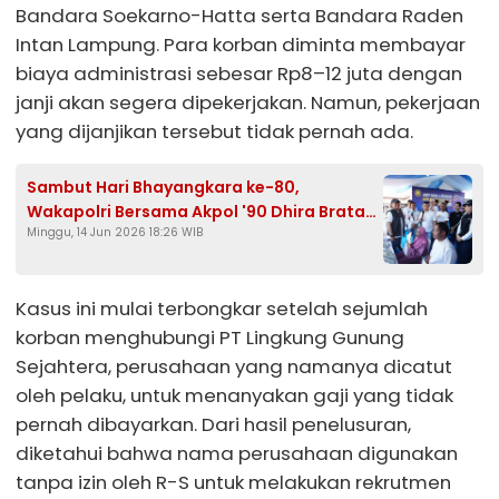
Bandara Soekarno-Hatta serta Bandara Raden
Intan Lampung. Para korban diminta membayar
biaya administrasi sebesar Rp8–12 juta dengan
janji akan segera dipekerjakan. Namun, pekerjaan
yang dijanjikan tersebut tidak pernah ada.
Sambut Hari Bhayangkara ke-80,
Wakapolri Bersama Akpol '90 Dhira Brata
Minggu, 14 Jun 2026 18:26 WIB
Gelar Aksi Sosial dan Layanan Kesehatan di
Bogor
Kasus ini mulai terbongkar setelah sejumlah
korban menghubungi PT Lingkung Gunung
Sejahtera, perusahaan yang namanya dicatut
oleh pelaku, untuk menanyakan gaji yang tidak
pernah dibayarkan. Dari hasil penelusuran,
diketahui bahwa nama perusahaan digunakan
tanpa izin oleh R-S untuk melakukan rekrutmen