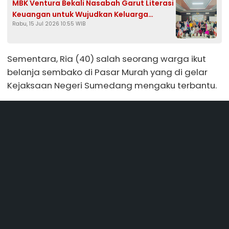
MBK Ventura Bekali Nasabah Garut Literasi
Keuangan untuk Wujudkan Keluarga
Rabu, 15 Jul 2026 10:55 WIB
Sejahtera
Sementara, Ria (40) salah seorang warga ikut
belanja sembako di Pasar Murah yang di gelar
Kejaksaan Negeri Sumedang mengaku terbantu.