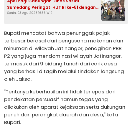
Apel Pagi Gabungan Dinas Sosial
Sumedang Peringati HUT RI ke-81 dengan
Senin, 03 Agu 2026 16:36 WIB
Gelar Kreativitas Budaya
Bupati mencatat bahwa penunggak pajak
terbesar berasal dari pengusaha makanan dan
minuman di wilayah Jatinangor, penagihan PBB
P2 yang juga mendominasi wilayah Jatinangor,
termasuk dari 9 bidang tanah dari carik desa
yang berhasil ditagih melalui tindakan langsung
oleh Jaksa.
"Tentunya keberhasilan ini tidak terlepas dari
pendekatan persuasif namun tegas yang
dilakukan oleh aparat kejaksaan serta dukungan
penuh dari perangkat daerah dan desa," kata
Bupati.