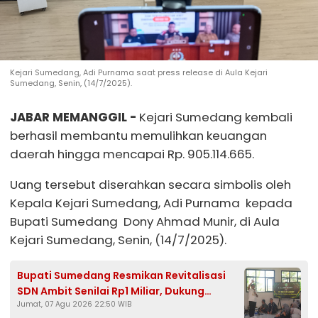
Kejari Sumedang, Adi Purnama saat press release di Aula Kejari
Sumedang, Senin, (14/7/2025).
JABAR
MEMANGGIL -
Kejari Sumedang kembali
berhasil membantu memulihkan keuangan
daerah hingga mencapai Rp. 905.114.665.
Uang tersebut diserahkan secara simbolis oleh
Kepala Kejari Sumedang, Adi Purnama kepada
Bupati Sumedang Dony Ahmad Munir, di Aula
Kejari Sumedang, Senin, (14/7/2025).
Bupati Sumedang Resmikan Revitalisasi
SDN Ambit Senilai Rp1 Miliar, Dukung
Jumat, 07 Agu 2026 22:50 WIB
Program Presiden Prabowo