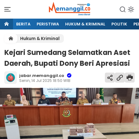
BERITA
PERISTIWA
HUKUM & KRIMINAL
POLITIK
PE
Hukum & Kriminal
Kejari Sumedang Selamatkan Aset
Daerah, Bupati Dony Beri Apresiasi
jabar.memanggil.co
Senin, 14 Jul 2025 18:50 WIB