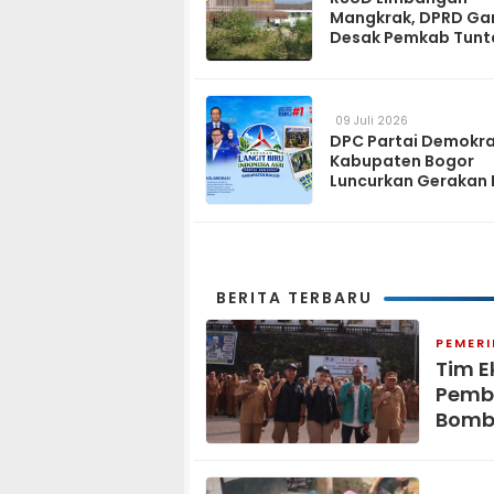
Mangkrak, DPRD Ga
Desak Pemkab Tunt
dan Operasikan pa
2027
09 Juli 2026
DPC Partai Demokr
Kabupaten Bogor
Luncurkan Gerakan 
Biru Indonesia Asri
Sambut HUT ke-25 P
Demokrat
BERITA TERBARU
PEMER
Tim E
Pemb
Bomb