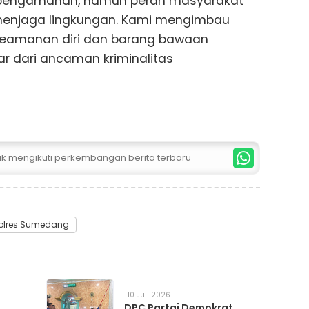
n pengamanan, namun peran masyarakat
menjaga lingkungan. Kami mengimbau
eamanan diri dan barang bawaan
r dari ancaman kriminalitas
tuk mengikuti perkembangan berita terbaru
olres Sumedang
10 Juli 2026
DPC Partai Demokrat