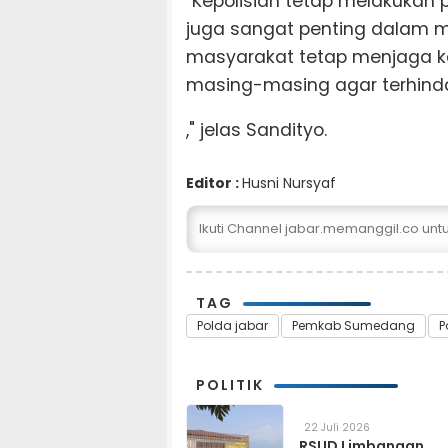
"Kepolisian tetap melakuka
juga sangat penting dalam 
masyarakat tetap menjaga k
masing-masing agar terhinda
," jelas Sandityo.
Editor :
Husni Nursyaf
Ikuti Channel jabar.memanggil.co un
TAG
Polda jabar
Pemkab Sumedang
P
POLITIK
22 Juli 2026
RSUD Limbangan