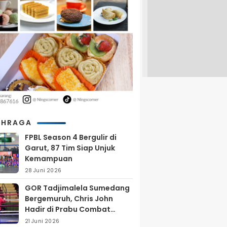
AHRAGA
FPBL Season 4 Bergulir di
Garut, 87 Tim Siap Unjuk
Kemampuan
28 Juni 2026
GOR Tadjimalela Sumedang
Bergemuruh, Chris John
Hadir di Prabu Combat
Series 2026
21 Juni 2026