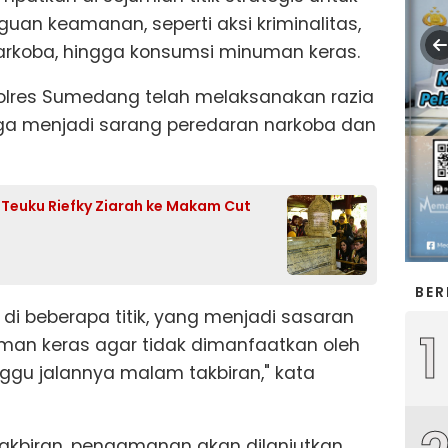
uan keamanan, seperti aksi kriminalitas,
narkoba, hingga konsumsi minuman keras.
Polres Sumedang telah melaksanakan razia
uga menjadi sarang peredaran narkoba dan
f Teuku Riefky Ziarah ke Makam Cut
BER
di beberapa titik, yang menjadi sasaran
1
man keras agar tidak dimanfaatkan oleh
u jalannya malam takbiran," kata
kbiran, pengamanan akan dilanjutkan