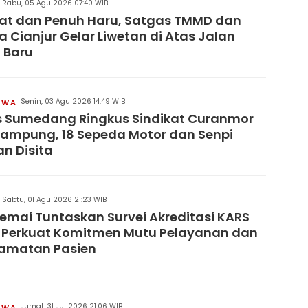
Rabu, 05 Agu 2026 07:40 WIB
at dan Penuh Haru, Satgas TMMD dan
 Cianjur Gelar Liwetan di Atas Jalan
 Baru
Senin, 03 Agu 2026 14:49 WIB
IWA
s Sumedang Ringkus Sindikat Curanmor
Lampung, 18 Sepeda Motor dan Senpi
an Disita
Sabtu, 01 Agu 2026 21:23 WIB
remai Tuntaskan Survei Akreditasi KARS
 Perkuat Komitmen Mutu Pelayanan dan
lamatan Pasien
Jumat, 31 Jul 2026 21:06 WIB
IWA