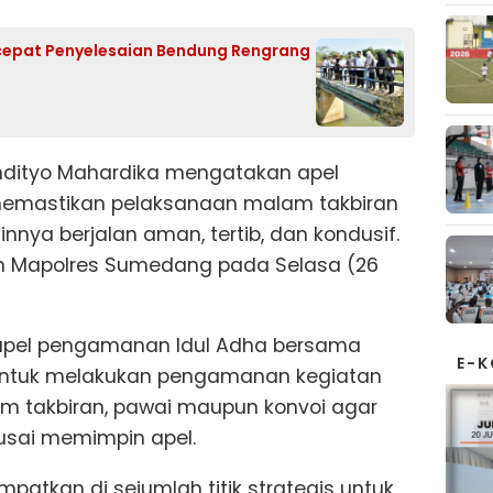
cepat Penyelesaian Bendung Rengrang
dityo Mahardika mengatakan apel
emastikan pelaksanaan malam takbiran
nnya berjalan aman, tertib, dan kondusif.
an Mapolres Sumedang pada Selasa (26
 apel pengamanan Idul Adha bersama
E-
 untuk melakukan pengamanan kegiatan
m takbiran, pawai maupun konvoi agar
o usai memimpin apel.
patkan di sejumlah titik strategis untuk