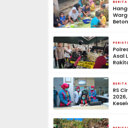
BERITA
Hang
Warga
Beton
PERIST
Polre
Asal 
Rakit
BERITA
RS Ci
2026,
Kese
PERIST