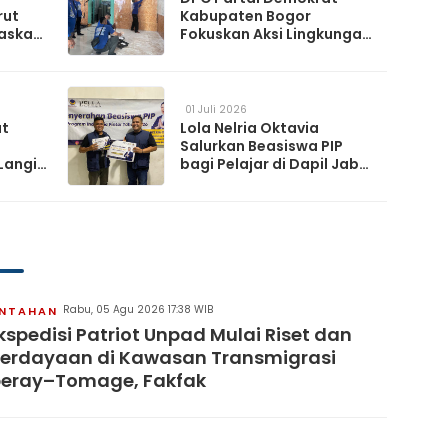
rut
Kabupaten Bogor
askan
Fokuskan Aksi Lingkungan
da
Lewat Gerakan Langit Biru
Indonesia Asri
01 Juli 2026
at
Lola Nelria Oktavia
Salurkan Beasiswa PIP
Langit
bagi Pelajar di Dapil Jabar
XI
artai
Rabu, 05 Agu 2026 17:38 WIB
INTAHAN
kspedisi Patriot Unpad Mulai Riset dan
erdayaan di Kawasan Transmigrasi
eray–Tomage, Fakfak