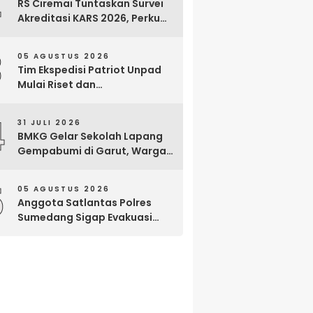
2
RS Ciremai Tuntaskan Survei
Akreditasi KARS 2026, Perkuat
Komitmen Mutu Pelayanan
dan Keselamatan Pasien
3
05 AGUSTUS 2026
Tim Ekspedisi Patriot Unpad
Mulai Riset dan
Pemberdayaan di Kawasan
Transmigrasi Bomberay–
4
31 JULI 2026
Tomage, Fakfak
BMKG Gelar Sekolah Lapang
Gempabumi di Garut, Warga
Dilatih Hadapi Gempa dan
Tsunami
5
05 AGUSTUS 2026
Anggota Satlantas Polres
Sumedang Sigap Evakuasi
Bayi Prematur Saat Mobil
Ambulans Pecah Ban