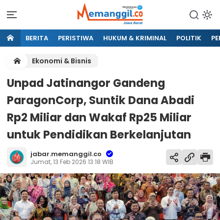
BERITA
PERISTIWA
HUKUM & KRIMINAL
POLITIK
PE
Ekonomi & Bisnis
Unpad Jatinangor Gandeng
ParagonCorp, Suntik Dana Abadi
Rp2 Miliar dan Wakaf Rp25 Miliar
untuk Pendidikan Berkelanjutan
jabar.memanggil.co
Jumat, 13 Feb 2026 13:18 WIB