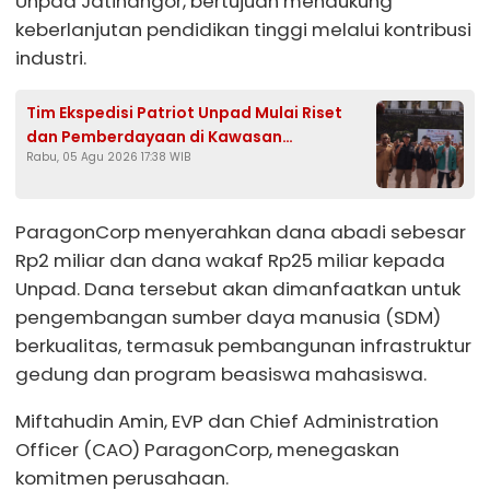
Unpad Jatinangor, bertujuan mendukung
keberlanjutan pendidikan tinggi melalui kontribusi
industri.
Tim Ekspedisi Patriot Unpad Mulai Riset
dan Pemberdayaan di Kawasan
Rabu, 05 Agu 2026 17:38 WIB
Transmigrasi Bomberay–Tomage, Fakfak
ParagonCorp menyerahkan dana abadi sebesar
Rp2 miliar dan dana wakaf Rp25 miliar kepada
Unpad. Dana tersebut akan dimanfaatkan untuk
pengembangan sumber daya manusia (SDM)
berkualitas, termasuk pembangunan infrastruktur
gedung dan program beasiswa mahasiswa.
Miftahudin Amin, EVP dan Chief Administration
Officer (CAO) ParagonCorp, menegaskan
komitmen perusahaan.