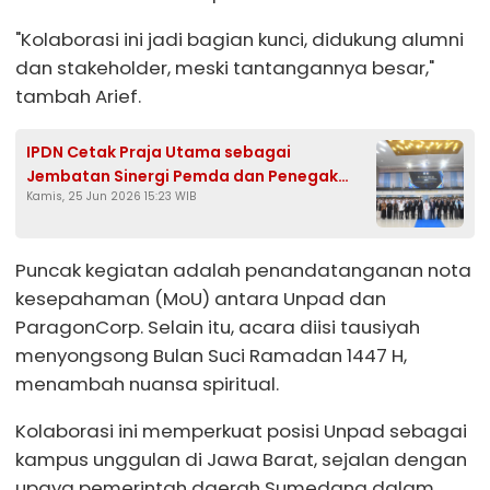
"Kolaborasi ini jadi bagian kunci, didukung alumni
dan stakeholder, meski tantangannya besar,"
tambah Arief.
IPDN Cetak Praja Utama sebagai
Jembatan Sinergi Pemda dan Penegak
Kamis, 25 Jun 2026 15:23 WIB
Hukum Menuju Indonesia Emas 2045
Puncak kegiatan adalah penandatanganan nota
kesepahaman (MoU) antara Unpad dan
ParagonCorp. Selain itu, acara diisi tausiyah
menyongsong Bulan Suci Ramadan 1447 H,
menambah nuansa spiritual.
Kolaborasi ini memperkuat posisi Unpad sebagai
kampus unggulan di Jawa Barat, sejalan dengan
upaya pemerintah daerah Sumedang dalam