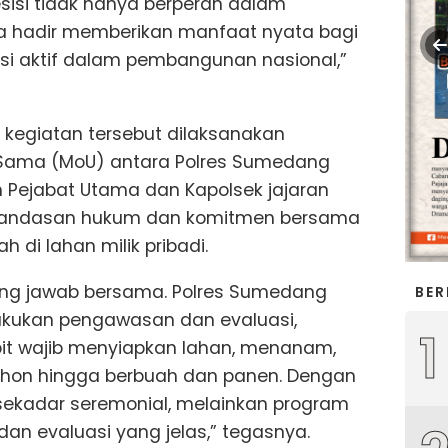
esisi tidak hanya berperan dalam
a hadir memberikan manfaat nyata bagi
usi aktif dalam pembangunan nasional,”
kegiatan tersebut dilaksanakan
a Sama (MoU) antara Polres Sumedang
 Pejabat Utama dan Kapolsek jajaran
i landasan hukum dan komitmen bersama
di lahan milik pribadi.
ng jawab bersama. Polres Sumedang
BER
akukan pengawasan dan evaluasi,
1
it wajib menyiapkan lahan, menanam,
hon hingga berbuah dan panen. Dengan
 sekadar seremonial, melainkan program
dan evaluasi yang jelas,” tegasnya.