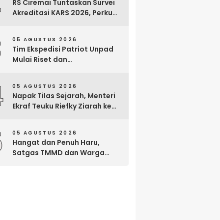
2
RS Ciremai Tuntaskan Survei
Akreditasi KARS 2026, Perkuat
Komitmen Mutu Pelayanan
dan Keselamatan Pasien
3
05 AGUSTUS 2026
Tim Ekspedisi Patriot Unpad
Mulai Riset dan
Pemberdayaan di Kawasan
Transmigrasi Bomberay–
4
05 AGUSTUS 2026
Tomage, Fakfak
Napak Tilas Sejarah, Menteri
Ekraf Teuku Riefky Ziarah ke
Makam Cut Nyak Dien di
Sumedang
5
05 AGUSTUS 2026
Hangat dan Penuh Haru,
Satgas TMMD dan Warga
Cianjur Gelar Liwetan di Atas
Jalan Beton Baru