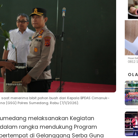
OL
saat menerima bibit pohon buah dari Kepala BPDAS Cimanuk–
na (GSG) Polres Sumedang. Rabu (7/1/2026).
 Sumedang melaksanakan Kegiatan
h dalam rangka mendukung Program
 bertempat di Gelanggang Serba Guna