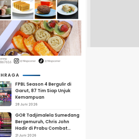
AHRAGA
FPBL Season 4 Bergulir di
Garut, 87 Tim Siap Unjuk
Kemampuan
28 Juni 2026
GOR Tadjimalela Sumedang
Bergemuruh, Chris John
Hadir di Prabu Combat
Series 2026
21 Juni 2026