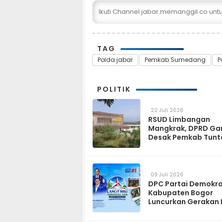
Ikuti Channel jabar.memanggil.co un
TAG
Polda jabar
Pemkab Sumedang
P
POLITIK
22 Juli 2026
RSUD Limbangan
Mangkrak, DPRD Ga
Desak Pemkab Tunt
dan Operasikan pa
2027
09 Juli 2026
DPC Partai Demokr
Kabupaten Bogor
Luncurkan Gerakan 
Biru Indonesia Asri
Sambut HUT ke-25 P