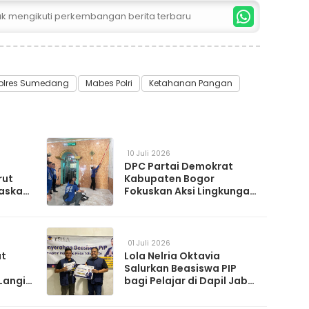
tuk mengikuti perkembangan berita terbaru
olres Sumedang
Mabes Polri
Ketahanan Pangan
10 Juli 2026
DPC Partai Demokrat
rut
Kabupaten Bogor
askan
Fokuskan Aksi Lingkungan
da
Lewat Gerakan Langit Biru
Indonesia Asri
01 Juli 2026
at
Lola Nelria Oktavia
Salurkan Beasiswa PIP
Langit
bagi Pelajar di Dapil Jabar
XI
artai