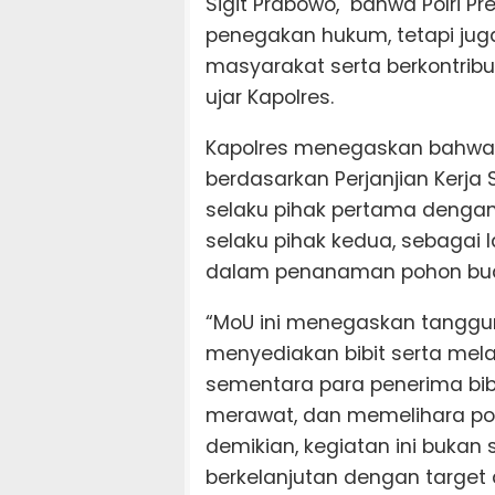
Sigit Prabowo, bahwa Polri Pr
penegakan hukum, tetapi jug
masyarakat serta berkontrib
ujar Kapolres.
Kapolres menegaskan bahwa 
berdasarkan Perjanjian Kerj
selaku pihak pertama dengan
selaku pihak kedua, sebaga
dalam penanaman pohon buah 
“MoU ini menegaskan tanggu
menyediakan bibit serta mel
sementara para penerima bib
merawat, dan memelihara po
demikian, kegiatan ini bukan
berkelanjutan dengan target 