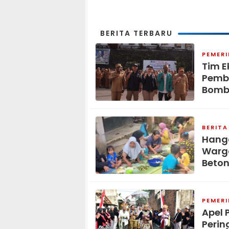
Demokrat
BERITA TERBARU
PEMER
Tim E
Pemb
Bomb
BERITA
Hang
Warga
Beton
PEMER
Apel 
Perin