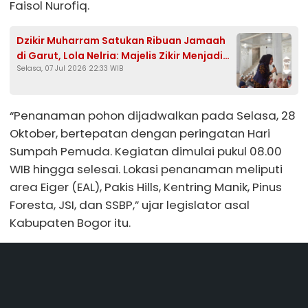
Faisol Nurofiq.
Dzikir Muharram Satukan Ribuan Jamaah
di Garut, Lola Nelria: Majelis Zikir Menjadi
Selasa, 07 Jul 2026 22:33 WIB
Penyejuk Hati
“Penanaman pohon dijadwalkan pada Selasa, 28
Oktober, bertepatan dengan peringatan Hari
Sumpah Pemuda. Kegiatan dimulai pukul 08.00
WIB hingga selesai. Lokasi penanaman meliputi
area Eiger (EAL), Pakis Hills, Kentring Manik, Pinus
Foresta, JSI, dan SSBP,” ujar legislator asal
Kabupaten Bogor itu.