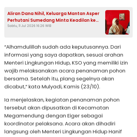
Aliran Dana Nihil, Keluarga Mantan Asper
Perhutani Sumedang Minta Keadilan ke
Sabtu, 11 Jul 2026 16:26 WIB
Presiden Prabowo
“Alhamdulillah sudah ada keputusannya. Dari
informasi yang saya dapatkan, sesuai arahan
Menteri Lingkungan Hidup, KSO yang memiliki izin
wajib melaksanakan acara penanaman pohon
bersama. Setelah itu, plang segelnya akan
dicabut,” kata Mulyadi, Kamis (23/10).
Ia menjelaskan, kegiatan penanaman pohon
tersebut akan dipusatkan di Kecamatan
Megamendung dengan Eiger sebagai
koordinator pelaksana. Acara akan dihadiri
langsung oleh Menteri Lingkungan Hidup Hanif