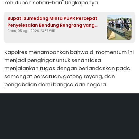
kehidupan sehari-hari" Ungkapanya.
Bupati Sumedang Minta PUPR Percepat
Penyelesaian Bendung Rengrang yang
Rabu, 05 Agu 2026 23:37 WIB
Belum Berfungsi Optimal
Kapolres menambahkan bahwa di momentum ini
menjadi pengingat untuk senantiasa
menjalankan tugas dengan berlandaskan pada
semangat persatuan, gotong royong, dan
pengabdian demi bangsa dan negara.