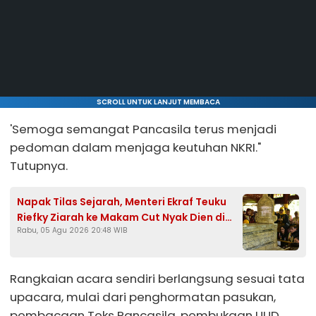
SCROLL UNTUK LANJUT MEMBACA
'Semoga semangat Pancasila terus menjadi
pedoman dalam menjaga keutuhan NKRI."
Tutupnya.
Napak Tilas Sejarah, Menteri Ekraf Teuku
Riefky Ziarah ke Makam Cut Nyak Dien di
Rabu, 05 Agu 2026 20:48 WIB
Sumedang
Rangkaian acara sendiri berlangsung sesuai tata
upacara, mulai dari penghormatan pasukan,
pembacaan Teks Pancasila, pembukaan UUD