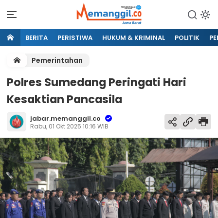
BERITA
PERISTIWA
HUKUM & KRIMINAL
POLITIK
PE
Pemerintahan
Polres Sumedang Peringati Hari
Kesaktian Pancasila
jabar.memanggil.co
Rabu, 01 Okt 2025 10:16 WIB