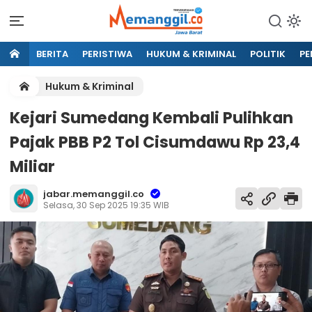
BERITA
PERISTIWA
HUKUM & KRIMINAL
POLITIK
PE
Hukum & Kriminal
Kejari Sumedang Kembali Pulihkan
Pajak PBB P2 Tol Cisumdawu Rp 23,4
Miliar
jabar.memanggil.co
Selasa, 30 Sep 2025 19:35 WIB