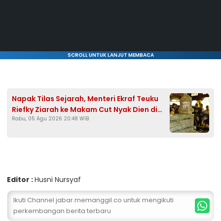
SCROLL UNTUK LANJUT MEMBACA
Napak Tilas Sejarah, Menteri Ekraf Teuku
Riefky Ziarah ke Makam Cut Nyak Dien di
Rabu, 05 Agu 2026 20:48 WIB
Sumedang
Editor :
Husni Nursyaf
Ikuti Channel jabar.memanggil.co untuk mengikuti
perkembangan berita terbaru