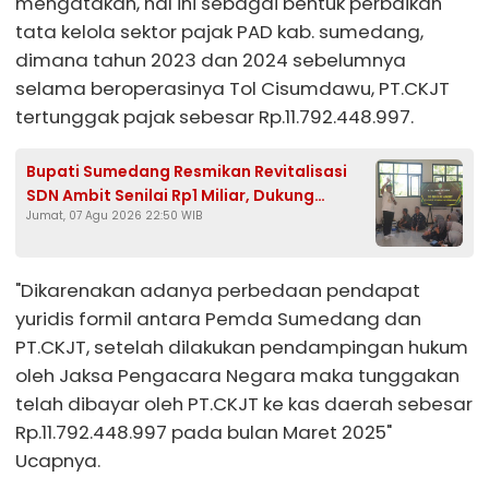
mengatakan, hal ini sebagai bentuk perbaikan
tata kelola sektor pajak PAD kab. sumedang,
dimana tahun 2023 dan 2024 sebelumnya
selama beroperasinya Tol Cisumdawu, PT.CKJT
tertunggak pajak sebesar Rp.11.792.448.997.
Bupati Sumedang Resmikan Revitalisasi
SDN Ambit Senilai Rp1 Miliar, Dukung
Jumat, 07 Agu 2026 22:50 WIB
Program Presiden Prabowo
"Dikarenakan adanya perbedaan pendapat
yuridis formil antara Pemda Sumedang dan
PT.CKJT, setelah dilakukan pendampingan hukum
oleh Jaksa Pengacara Negara maka tunggakan
telah dibayar oleh PT.CKJT ke kas daerah sebesar
Rp.11.792.448.997 pada bulan Maret 2025"
Ucapnya.