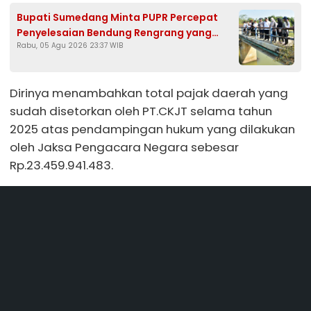
Bupati Sumedang Minta PUPR Percepat
Penyelesaian Bendung Rengrang yang
Rabu, 05 Agu 2026 23:37 WIB
Belum Berfungsi Optimal
Dirinya menambahkan total pajak daerah yang
sudah disetorkan oleh PT.CKJT selama tahun
2025 atas pendampingan hukum yang dilakukan
oleh Jaksa Pengacara Negara sebesar
Rp.23.459.941.483.