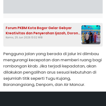
Forum PKBM Kota Bogor Gelar Gebyar
Kreativitas dan Penyerahan Ijazah, Dorong
Kamis, 25 Jun 2026 13:02 WIB
Penguatan Pendidikan Kesetaraan
Pengguna jalan yang berada di jalur ini diimbau
mengurangi kecepatan dan memberi ruang bagi
rombongan kirab. Jika terjadi kepadatan, akan
dilakukan pengalihan arus sesuai kebutuhan di
sejumlah titik seperti Tugu Kujang,
Baranangsiang, Denpom, dan Air Mancur.