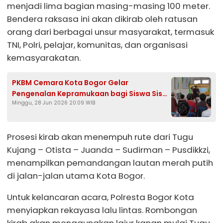
menjadi lima bagian masing-masing 100 meter.
Bendera raksasa ini akan dikirab oleh ratusan
orang dari berbagai unsur masyarakat, termasuk
TNI, Polri, pelajar, komunitas, dan organisasi
kemasyarakatan.
PKBM Cemara Kota Bogor Gelar
Pengenalan Kepramukaan bagi Siswa Siswi
Minggu, 28 Jun 2026 20:09 WIB
Baru
Prosesi kirab akan menempuh rute dari Tugu
Kujang – Otista – Juanda – Sudirman – Pusdikkzi,
menampilkan pemandangan lautan merah putih
di jalan-jalan utama Kota Bogor.
Untuk kelancaran acara, Polresta Bogor Kota
menyiapkan rekayasa lalu lintas. Rombongan
kirab akan menggunakan lajur kanan mulai Tugu