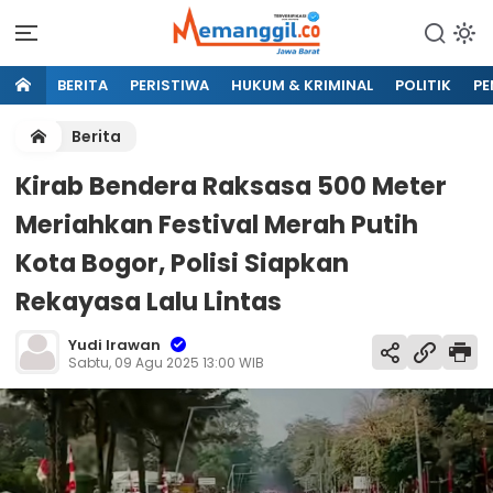
BERITA
PERISTIWA
HUKUM & KRIMINAL
POLITIK
PE
Berita
Kirab Bendera Raksasa 500 Meter
Meriahkan Festival Merah Putih
Kota Bogor, Polisi Siapkan
Rekayasa Lalu Lintas
Yudi Irawan
Sabtu, 09 Agu 2025 13:00 WIB