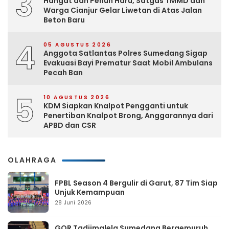
3
Hangat dan Penuh Haru, Satgas TMMD dan
Warga Cianjur Gelar Liwetan di Atas Jalan
Beton Baru
4
05 AGUSTUS 2026
Anggota Satlantas Polres Sumedang Sigap
Evakuasi Bayi Prematur Saat Mobil Ambulans
Pecah Ban
5
10 AGUSTUS 2026
KDM Siapkan Knalpot Pengganti untuk
Penertiban Knalpot Brong, Anggarannya dari
APBD dan CSR
OLAHRAGA
FPBL Season 4 Bergulir di Garut, 87 Tim Siap
Unjuk Kemampuan
28 Juni 2026
GOR Tadjimalela Sumedang Bergemuruh,