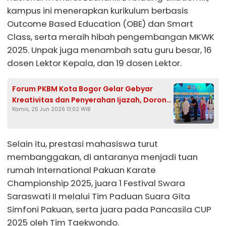
kampus ini menerapkan kurikulum berbasis
Outcome Based Education (OBE) dan Smart
Class, serta meraih hibah pengembangan MKWK
2025. Unpak juga menambah satu guru besar, 16
dosen Lektor Kepala, dan 19 dosen Lektor.
Forum PKBM Kota Bogor Gelar Gebyar
Kreativitas dan Penyerahan Ijazah, Dorong
Kamis, 25 Jun 2026 13:02 WIB
Penguatan Pendidikan Kesetaraan
Selain itu, prestasi mahasiswa turut
membanggakan, di antaranya menjadi tuan
rumah International Pakuan Karate
Championship 2025, juara 1 Festival Swara
Saraswati II melalui Tim Paduan Suara Gita
Simfoni Pakuan, serta juara pada Pancasila CUP
2025 oleh Tim Taekwondo.