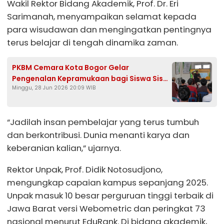
Wakil Rektor Bidang Akademik, Prof. Dr. Eri
Sarimanah, menyampaikan selamat kepada
para wisudawan dan mengingatkan pentingnya
terus belajar di tengah dinamika zaman.
PKBM Cemara Kota Bogor Gelar
Pengenalan Kepramukaan bagi Siswa Siswi
Minggu, 28 Jun 2026 20:09 WIB
Baru
“Jadilah insan pembelajar yang terus tumbuh
dan berkontribusi. Dunia menanti karya dan
keberanian kalian,” ujarnya.
Rektor Unpak, Prof. Didik Notosudjono,
mengungkap capaian kampus sepanjang 2025.
Unpak masuk 10 besar perguruan tinggi terbaik di
Jawa Barat versi Webometric dan peringkat 73
nasional menurut EduRank. Di bidang akademik,