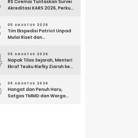
2
RS Ciremai Tuntaskan Survei
Akreditasi KARS 2026, Perkuat
Komitmen Mutu Pelayanan
dan Keselamatan Pasien
3
05 AGUSTUS 2026
Tim Ekspedisi Patriot Unpad
Mulai Riset dan
Pemberdayaan di Kawasan
Transmigrasi Bomberay–
4
05 AGUSTUS 2026
Tomage, Fakfak
Napak Tilas Sejarah, Menteri
Ekraf Teuku Riefky Ziarah ke
Makam Cut Nyak Dien di
Sumedang
5
05 AGUSTUS 2026
Hangat dan Penuh Haru,
Satgas TMMD dan Warga
Cianjur Gelar Liwetan di Atas
Jalan Beton Baru