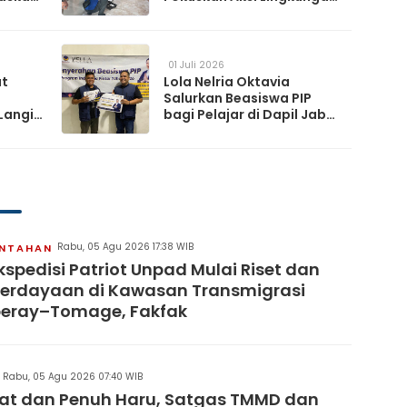
da
Lewat Gerakan Langit Biru
Indonesia Asri
01 Juli 2026
at
Lola Nelria Oktavia
Salurkan Beasiswa PIP
Langit
bagi Pelajar di Dapil Jabar
XI
artai
Rabu, 05 Agu 2026 17:38 WIB
INTAHAN
kspedisi Patriot Unpad Mulai Riset dan
erdayaan di Kawasan Transmigrasi
eray–Tomage, Fakfak
Rabu, 05 Agu 2026 07:40 WIB
at dan Penuh Haru, Satgas TMMD dan