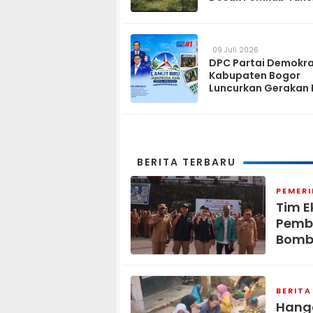
dan Operasikan pa
2027
09 Juli 2026
DPC Partai Demokr
Kabupaten Bogor
Luncurkan Gerakan 
Biru Indonesia Asri
Sambut HUT ke-25 P
Demokrat
BERITA TERBARU
PEMER
Tim E
Pemb
Bomb
BERITA
Hang