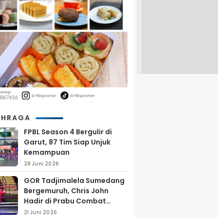
AHRAGA
FPBL Season 4 Bergulir di
Garut, 87 Tim Siap Unjuk
Kemampuan
28 Juni 2026
GOR Tadjimalela Sumedang
Bergemuruh, Chris John
Hadir di Prabu Combat
Series 2026
21 Juni 2026