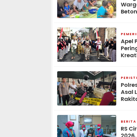
Warga
Beton
PEMER
Apel 
Perin
Kreat
PERIST
Polre
Asal 
Rakit
BERITA
RS Ci
2026,