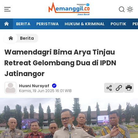
BERITA
PERISTIWA
HUKUM & KRIMINAL
POLITIK
PE
Berita
Wamendagri Bima Arya Tinjau
Retreat Gelombang Dua di IPDN
Jatinangor
Husni Nursyaf
Kamis, 19 Jun 2025 16:01 WIB