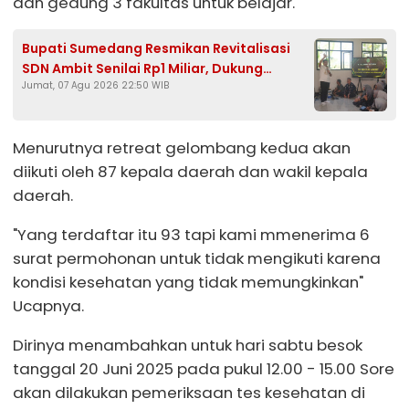
dan gedung 3 fakultas untuk belajar.
Bupati Sumedang Resmikan Revitalisasi
SDN Ambit Senilai Rp1 Miliar, Dukung
Jumat, 07 Agu 2026 22:50 WIB
Program Presiden Prabowo
Menurutnya retreat gelombang kedua akan
diikuti oleh 87 kepala daerah dan wakil kepala
daerah.
"Yang terdaftar itu 93 tapi kami mmenerima 6
surat permohonan untuk tidak mengikuti karena
kondisi kesehatan yang tidak memungkinkan"
Ucapnya.
Dirinya menambahkan untuk hari sabtu besok
tanggal 20 Juni 2025 pada pukul 12.00 - 15.00 Sore
akan dilakukan pemeriksaan tes kesehatan di