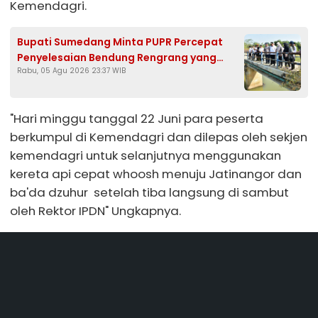
Kemendagri.
Bupati Sumedang Minta PUPR Percepat
Penyelesaian Bendung Rengrang yang
Rabu, 05 Agu 2026 23:37 WIB
Belum Berfungsi Optimal
"Hari minggu tanggal 22 Juni para peserta
berkumpul di Kemendagri dan dilepas oleh sekjen
kemendagri untuk selanjutnya menggunakan
kereta api cepat whoosh menuju Jatinangor dan
ba'da dzuhur setelah tiba langsung di sambut
oleh Rektor IPDN" Ungkapnya.