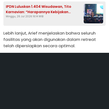
IPDN Luluskan 1.404 Wisudawan, Tito
Karnavian: “Harapannya Kebijakan
Minggu, 26 Jul 2026 16:14 WIB
Berbasis Pengetahuan”
Lebih lanjut, Arief menjelaskan bahwa seluruh
fasilitas yang akan digunakan dalam retreat
telah dipersiapkan secara optimal.