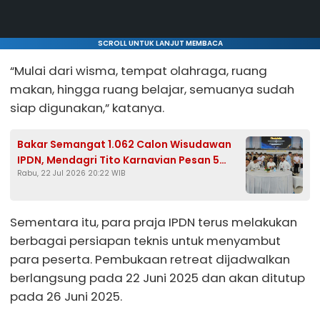
SCROLL UNTUK LANJUT MEMBACA
“Mulai dari wisma, tempat olahraga, ruang
makan, hingga ruang belajar, semuanya sudah
siap digunakan,” katanya.
Bakar Semangat 1.062 Calon Wisudawan
IPDN, Mendagri Tito Karnavian Pesan 5
Rabu, 22 Jul 2026 20:22 WIB
Kemampuan Dasar ASN Modern
Sementara itu, para praja IPDN terus melakukan
berbagai persiapan teknis untuk menyambut
para peserta. Pembukaan retreat dijadwalkan
berlangsung pada 22 Juni 2025 dan akan ditutup
pada 26 Juni 2025.