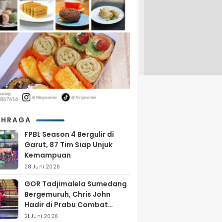
AHRAGA
FPBL Season 4 Bergulir di
Garut, 87 Tim Siap Unjuk
Kemampuan
28 Juni 2026
GOR Tadjimalela Sumedang
Bergemuruh, Chris John
Hadir di Prabu Combat
Series 2026
21 Juni 2026