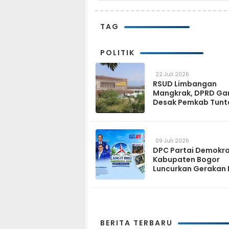
TAG
POLITIK
22 Juli 2026
RSUD Limbangan
Mangkrak, DPRD Ga
Desak Pemkab Tunt
dan Operasikan pa
2027
09 Juli 2026
DPC Partai Demokr
Kabupaten Bogor
Luncurkan Gerakan 
Biru Indonesia Asri
Sambut HUT ke-25 P
Demokrat
BERITA TERBARU