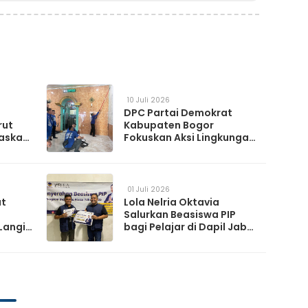
10 Juli 2026
DPC Partai Demokrat
rut
Kabupaten Bogor
askan
Fokuskan Aksi Lingkungan
da
Lewat Gerakan Langit Biru
Indonesia Asri
01 Juli 2026
at
Lola Nelria Oktavia
Salurkan Beasiswa PIP
Langit
bagi Pelajar di Dapil Jabar
XI
artai