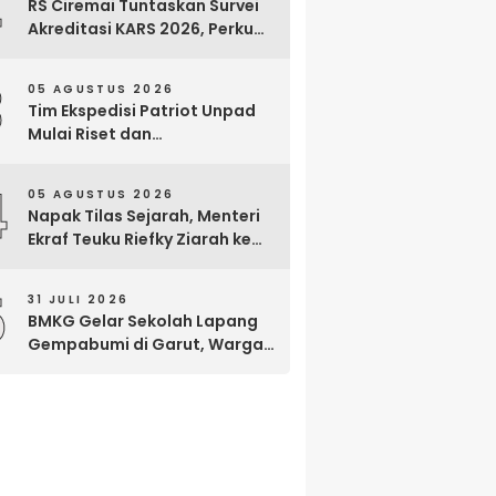
2
RS Ciremai Tuntaskan Survei
Akreditasi KARS 2026, Perkuat
Komitmen Mutu Pelayanan
dan Keselamatan Pasien
3
05 AGUSTUS 2026
Tim Ekspedisi Patriot Unpad
Mulai Riset dan
Pemberdayaan di Kawasan
Transmigrasi Bomberay–
4
05 AGUSTUS 2026
Tomage, Fakfak
Napak Tilas Sejarah, Menteri
Ekraf Teuku Riefky Ziarah ke
Makam Cut Nyak Dien di
Sumedang
5
31 JULI 2026
BMKG Gelar Sekolah Lapang
Gempabumi di Garut, Warga
Dilatih Hadapi Gempa dan
Tsunami