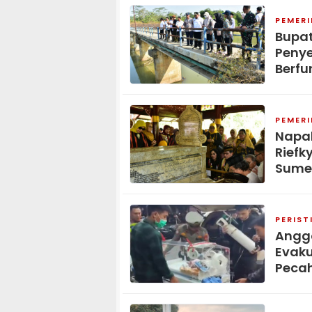
PEMER
Bupat
Penye
Berfu
PEMER
Napak
Riefk
Sume
PERIST
Anggo
Evaku
Peca