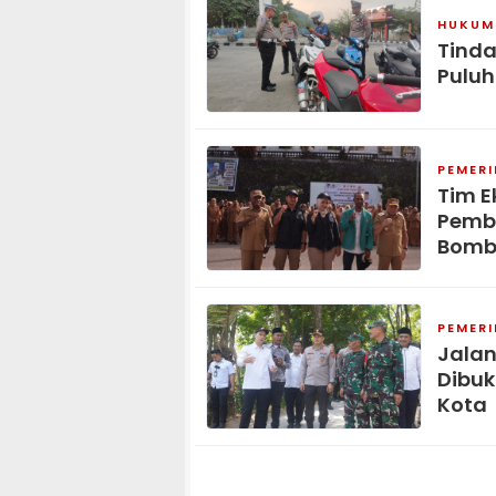
HUKUM 
Tinda
Puluh
PEMER
Tim E
Pemb
Bomb
PEMER
Jala
Dibuk
Kota