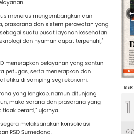
elayanan.
 terus menerus mengembangkan dan
a, prasarana dan sistem perawatan yang
n sebagai suatu pusat layanan kesehatan
teknologi dan nyaman dapat terpenuhi,"
UD menerapkan pelayanan yang santun
ara petugas, serta menerapkan dan
ial etika di samping segi ekonomi.
BER
rana yang lengkap, namun ditunjang
1
un, maka sarana dan prasarana yang
idak berarti," ujarnya.
D segera melaksanakan konsolidasi
ngan RSD Sumedang.