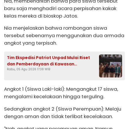
Nia, membenarkan bahwa para siswa tersebut
baru saja menghadiri acara perpisahan kakak
kelas mereka di bioskop Jatos.
Nia menjelaskan bahwa rombongan siswa
tersebut sebenarnya menggunakan dua armada
angkot yang terpisah.
Tim Ekspedisi Patriot Unpad Mulai Riset
dan Pemberdayaan di Kawasan
Rabu, 05 Agu 2026 17:38 WIB
Transmigrasi Bomberay–Tomage, Fakfak
Angkot 1 (Siswa Laki-laki): Mengangkut 17 siswa,
mengalami kecelakaan hingga terguling.
Sedangkan angkot 2 (Siswa Perempuan): Melaju
dengan aman dan tidak terlibat kecelakaan.
"Nah, angkot yang perempuan aman. Namun,