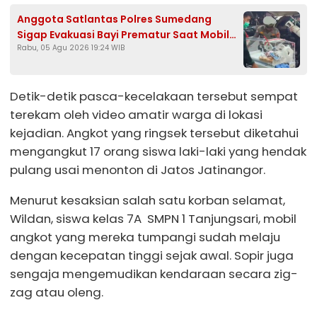
Anggota Satlantas Polres Sumedang
Sigap Evakuasi Bayi Prematur Saat Mobil
Rabu, 05 Agu 2026 19:24 WIB
Ambulans Pecah Ban
Detik-detik pasca-kecelakaan tersebut sempat
terekam oleh video amatir warga di lokasi
kejadian. Angkot yang ringsek tersebut diketahui
mengangkut 17 orang siswa laki-laki yang hendak
pulang usai menonton di Jatos Jatinangor.
Menurut kesaksian salah satu korban selamat,
Wildan, siswa kelas 7A SMPN 1 Tanjungsari, mobil
angkot yang mereka tumpangi sudah melaju
dengan kecepatan tinggi sejak awal. Sopir juga
sengaja mengemudikan kendaraan secara zig-
zag atau oleng.