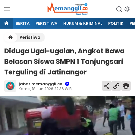
BERITA
PERISTIWA
HUKUM & KRIMINAL
POLITIK
PE
Peristiwa
Diduga Ugal-ugalan, Angkot Bawa
Belasan Siswa SMPN 1 Tanjungsari
Terguling di Jatinangor
jabar.memanggil.co
Kamis, 18 Jun 2026 22:36 WIB