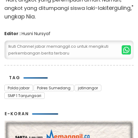
angkot yang ditumpangi siswa laki-laki
terguling,"
ungkap Nia.
Editor :
Husni Nursyaf
Ikuti Channel jabar.memanggil.co untuk mengikuti
perkembangan berita terbaru
TAG
Polda jabar
Polres Sumedang
jatinangor
SMP 1 Tanjungsari
E-KORAN