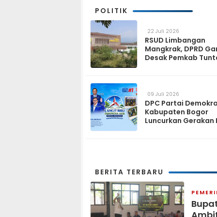
POLITIK
22 Juli 2026
RSUD Limbangan
Mangkrak, DPRD Ga
Desak Pemkab Tunt
dan Operasikan pa
2027
09 Juli 2026
DPC Partai Demokr
Kabupaten Bogor
Luncurkan Gerakan 
Biru Indonesia Asri
Sambut HUT ke-25 P
Demokrat
BERITA TERBARU
PEMER
Bupat
Ambit