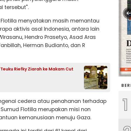
l tersebut".
Flotilla menyatakan masih memantau
pa aktivis asal Indonesia, antara lain
rasanu, Hendro Prasetyo, Asad Aras
nbillah, Herman Budianto, dan R
f Teuku Riefky Ziarah ke Makam Cut
BER
1
ngenai cedera atau penahanan terhadap
Sumud Flotilla merupakan misi non
antuan kemanusiaan menuju Gaza.
da ini terdiri dari 61 kapal dari