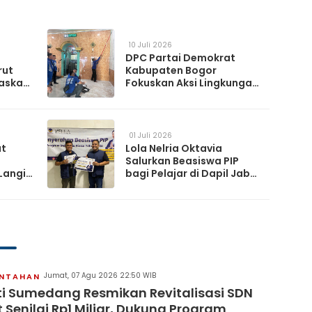
10 Juli 2026
DPC Partai Demokrat
rut
Kabupaten Bogor
askan
Fokuskan Aksi Lingkungan
da
Lewat Gerakan Langit Biru
Indonesia Asri
01 Juli 2026
at
Lola Nelria Oktavia
Salurkan Beasiswa PIP
Langit
bagi Pelajar di Dapil Jabar
XI
artai
Jumat, 07 Agu 2026 22:50 WIB
INTAHAN
i Sumedang Resmikan Revitalisasi SDN
 Senilai Rp1 Miliar, Dukung Program