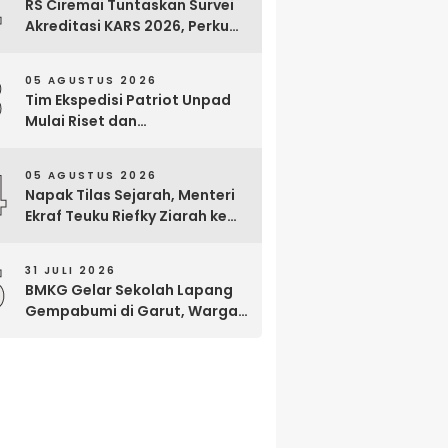
2
RS Ciremai Tuntaskan Survei
Akreditasi KARS 2026, Perkuat
Komitmen Mutu Pelayanan
dan Keselamatan Pasien
3
05 AGUSTUS 2026
Tim Ekspedisi Patriot Unpad
Mulai Riset dan
Pemberdayaan di Kawasan
Transmigrasi Bomberay–
4
05 AGUSTUS 2026
Tomage, Fakfak
Napak Tilas Sejarah, Menteri
Ekraf Teuku Riefky Ziarah ke
Makam Cut Nyak Dien di
Sumedang
5
31 JULI 2026
BMKG Gelar Sekolah Lapang
Gempabumi di Garut, Warga
Dilatih Hadapi Gempa dan
Tsunami