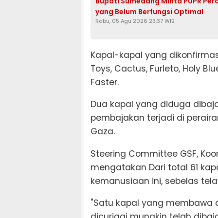
Bupati Sumedang Minta PUPR Per
yang Belum Berfungsi Optimal
Rabu, 05 Agu 2026 23:37 WIB
Kapal-kapal yang dikonfirmas
Toys, Cactus, Furleto, Holy Blue
Faster.
Dua kapal yang diduga dibaj
pembajakan terjadi di perairan
Gaza.
Steering Committee GSF, Koo
mengatakan Dari total 61 kap
kemanusiaan ini, sebelas tela
"Satu kapal yang membawa de
dicurigai mungkin telah diba