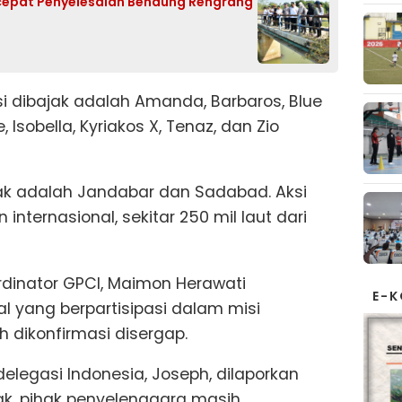
cepat Penyelesaian Bendung Rengrang
i dibajak adalah Amanda, Barbaros, Blue
, Isobella, Kyriakos X, Tenaz, dan Zio
ak adalah Jandabar dan Sadabad. Aksi
 internasional, sekitar 250 mil laut dari
rdinator GPCI, Maimon Herawati
E-
al yang berpartisipasi dalam misi
h dikonfirmasi disergap.
legasi Indonesia, Joseph, dilaporkan
jak, pihak penyelenggara masih