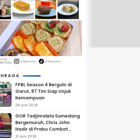
AHRAGA
FPBL Season 4 Bergulir di
Garut, 87 Tim Siap Unjuk
Kemampuan
28 Juni 2026
GOR Tadjimalela Sumedang
Bergemuruh, Chris John
Hadir di Prabu Combat
Series 2026
21 Juni 2026