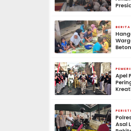
Presi
BERITA
Hang
Warga
Beton
PEMER
Apel 
Perin
Kreat
PERIST
Polre
Asal 
Rakit