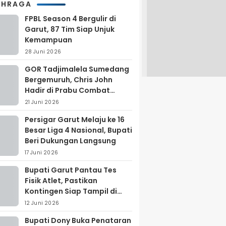
AHRAGA
FPBL Season 4 Bergulir di
Garut, 87 Tim Siap Unjuk
Kemampuan
28 Juni 2026
GOR Tadjimalela Sumedang
Bergemuruh, Chris John
Hadir di Prabu Combat
Series 2026
21 Juni 2026
Persigar Garut Melaju ke 16
Besar Liga 4 Nasional, Bupati
Beri Dukungan Langsung
17 Juni 2026
Bupati Garut Pantau Tes
Fisik Atlet, Pastikan
Kontingen Siap Tampil di
Porprov 2026
12 Juni 2026
Bupati Dony Buka Penataran