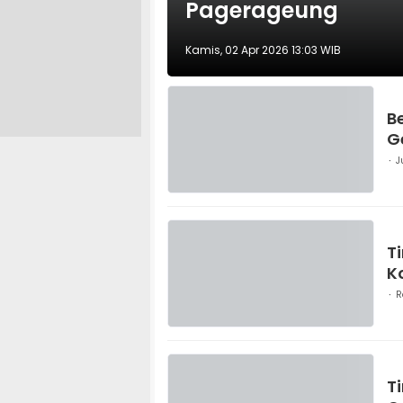
Pagerageung
Kamis, 02 Apr 2026 13:03 WIB
B
G
J
T
K
R
T