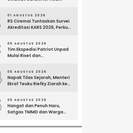
Lampung, 18 Sepeda Motor
dan Senpi Rakitan Disita
2
01 AGUSTUS 2026
RS Ciremai Tuntaskan Survei
Akreditasi KARS 2026, Perkuat
Komitmen Mutu Pelayanan
dan Keselamatan Pasien
3
05 AGUSTUS 2026
Tim Ekspedisi Patriot Unpad
Mulai Riset dan
Pemberdayaan di Kawasan
Transmigrasi Bomberay–
4
05 AGUSTUS 2026
Tomage, Fakfak
Napak Tilas Sejarah, Menteri
Ekraf Teuku Riefky Ziarah ke
Makam Cut Nyak Dien di
Sumedang
5
05 AGUSTUS 2026
Hangat dan Penuh Haru,
Satgas TMMD dan Warga
Cianjur Gelar Liwetan di Atas
Jalan Beton Baru