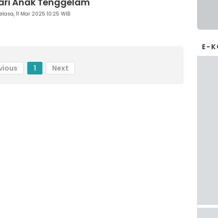
ari Anak Tenggelam
elasa, 11 Mar 2025 10:25 WIB
E-
vious
1
Next