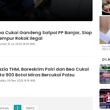
ea Cukai Gandeng Satpol PP Banjar, Siap
empur Rokok Ilegal
umat, 18 Jul 2025 18:00 WIB
OL
azia THM, Bareskrim Polri dan Bea Cukai
ita 900 Botol Miras Bercukai Palsu
abtu, 09 Des 2023 16:16 WIB
vious
1
Next