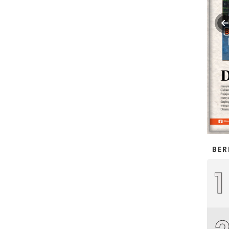
BER
1