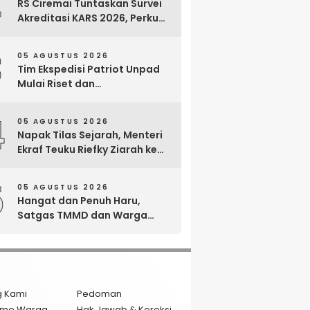
2
RS Ciremai Tuntaskan Survei
Akreditasi KARS 2026, Perkuat
Komitmen Mutu Pelayanan
dan Keselamatan Pasien
3
05 AGUSTUS 2026
Tim Ekspedisi Patriot Unpad
Mulai Riset dan
Pemberdayaan di Kawasan
Transmigrasi Bomberay–
4
05 AGUSTUS 2026
Tomage, Fakfak
Napak Tilas Sejarah, Menteri
Ekraf Teuku Riefky Ziarah ke
Makam Cut Nyak Dien di
Sumedang
5
05 AGUSTUS 2026
Hangat dan Penuh Haru,
Satgas TMMD dan Warga
Cianjur Gelar Liwetan di Atas
Jalan Beton Baru
g Kami
Pedoman
isme Warga
Hak Jawab & Koreksi