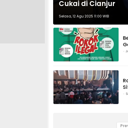
Cukai di Cianjur
Selasa, 12 Agu 2025 11:00 WIB
B
G
J
R
S
S
Pre