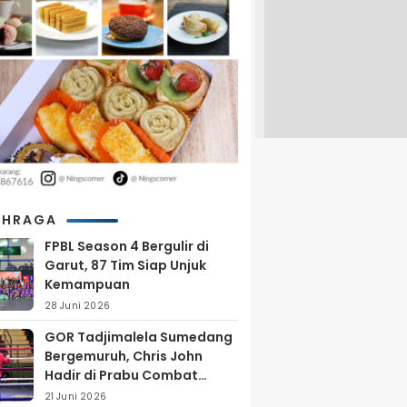
AHRAGA
FPBL Season 4 Bergulir di
Garut, 87 Tim Siap Unjuk
Kemampuan
28 Juni 2026
GOR Tadjimalela Sumedang
Bergemuruh, Chris John
Hadir di Prabu Combat
Series 2026
21 Juni 2026