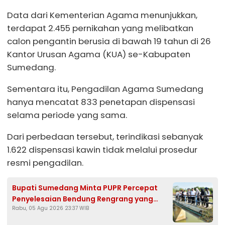
Data dari Kementerian Agama menunjukkan,
terdapat 2.455 pernikahan yang melibatkan
calon pengantin berusia di bawah 19 tahun di 26
Kantor Urusan Agama (KUA) se-Kabupaten
Sumedang.
Sementara itu, Pengadilan Agama Sumedang
hanya mencatat 833 penetapan dispensasi
selama periode yang sama.
Dari perbedaan tersebut, terindikasi sebanyak
1.622 dispensasi kawin tidak melalui prosedur
resmi pengadilan.
Bupati Sumedang Minta PUPR Percepat
Penyelesaian Bendung Rengrang yang
Rabu, 05 Agu 2026 23:37 WIB
Belum Berfungsi Optimal