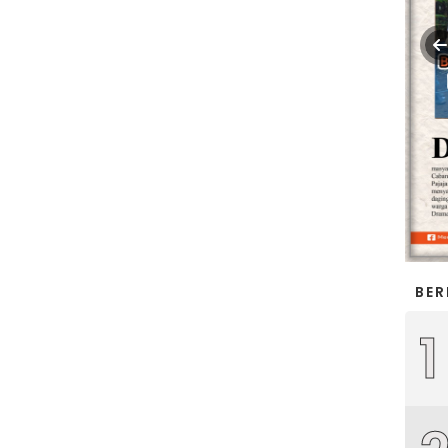
BER
1