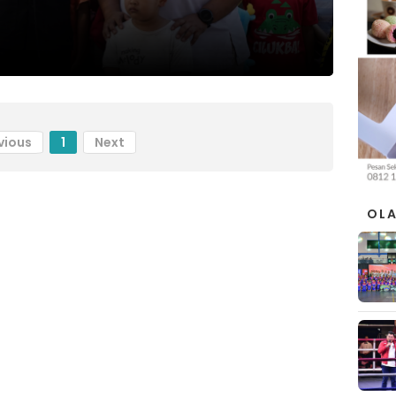
vious
1
Next
OL