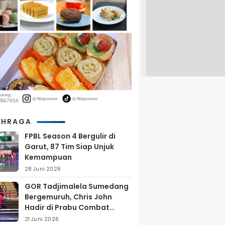
AHRAGA
FPBL Season 4 Bergulir di
Garut, 87 Tim Siap Unjuk
Kemampuan
28 Juni 2026
GOR Tadjimalela Sumedang
Bergemuruh, Chris John
Hadir di Prabu Combat
Series 2026
21 Juni 2026