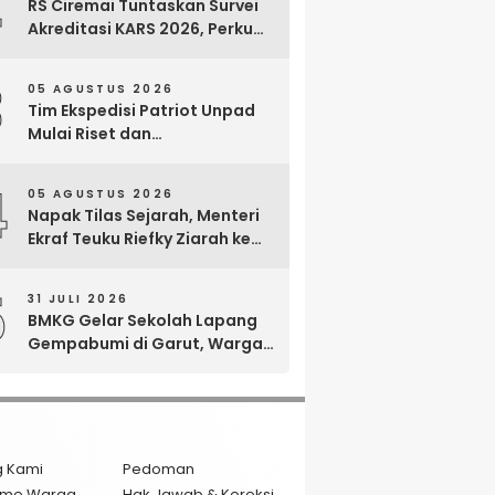
2
RS Ciremai Tuntaskan Survei
Akreditasi KARS 2026, Perkuat
Komitmen Mutu Pelayanan
dan Keselamatan Pasien
3
05 AGUSTUS 2026
Tim Ekspedisi Patriot Unpad
Mulai Riset dan
Pemberdayaan di Kawasan
Transmigrasi Bomberay–
4
05 AGUSTUS 2026
Tomage, Fakfak
Napak Tilas Sejarah, Menteri
Ekraf Teuku Riefky Ziarah ke
Makam Cut Nyak Dien di
Sumedang
5
31 JULI 2026
BMKG Gelar Sekolah Lapang
Gempabumi di Garut, Warga
Dilatih Hadapi Gempa dan
Tsunami
g Kami
Pedoman
isme Warga
Hak Jawab & Koreksi