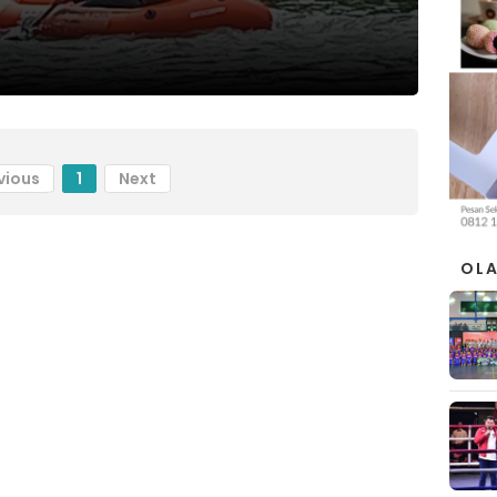
vious
1
Next
OL