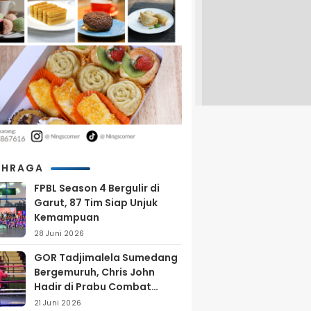
AHRAGA
FPBL Season 4 Bergulir di
Garut, 87 Tim Siap Unjuk
Kemampuan
28 Juni 2026
GOR Tadjimalela Sumedang
Bergemuruh, Chris John
Hadir di Prabu Combat
Series 2026
21 Juni 2026