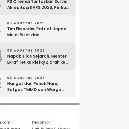
2
RS Ciremai Tuntaskan Survei
Akreditasi KARS 2026, Perkuat
Komitmen Mutu Pelayanan
dan Keselamatan Pasien
3
05 AGUSTUS 2026
Tim Ekspedisi Patriot Unpad
Mulai Riset dan
Pemberdayaan di Kawasan
Transmigrasi Bomberay–
4
05 AGUSTUS 2026
Tomage, Fakfak
Napak Tilas Sejarah, Menteri
Ekraf Teuku Riefky Ziarah ke
Makam Cut Nyak Dien di
Sumedang
5
05 AGUSTUS 2026
Hangat dan Penuh Haru,
Satgas TMMD dan Warga
Cianjur Gelar Liwetan di Atas
Jalan Beton Baru
g Kami
Pedoman
isme Warga
Hak Jawab & Koreksi