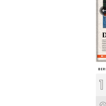
BER
1