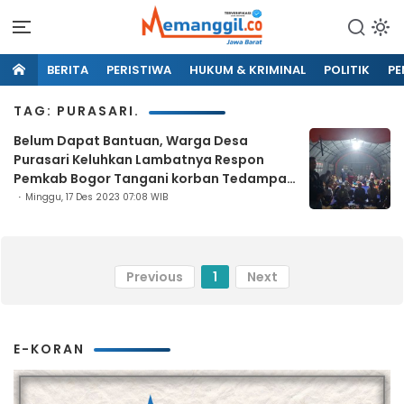
BERITA
PERISTIWA
HUKUM & KRIMINAL
POLITIK
PE
TAG: PURASARI.
Belum Dapat Bantuan, Warga Desa
Purasari Keluhkan Lambatnya Respon
Pemkab Bogor Tangani korban Tedampak
Gempa
Minggu, 17 Des 2023 07:08 WIB
Previous
1
Next
E-KORAN