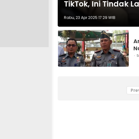
TikTok, Ini Tindak 
Rabu, 23 Apr 2025 17:29 WIB
A
N
S
Pre