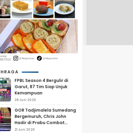
AHRAGA
FPBL Season 4 Bergulir di
Garut, 87 Tim Siap Unjuk
Kemampuan
28 Juni 2026
GOR Tadjimalela Sumedang
Bergemuruh, Chris John
Hadir di Prabu Combat
Series 2026
21 Juni 2026