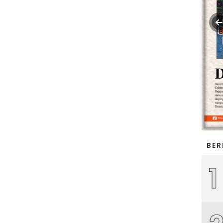
BER
1