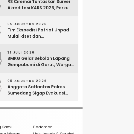
2
RS Ciremai Tuntaskan Survei
Akreditasi KARS 2026, Perkuat
Komitmen Mutu Pelayanan
dan Keselamatan Pasien
3
05 AGUSTUS 2026
Tim Ekspedisi Patriot Unpad
Mulai Riset dan
Pemberdayaan di Kawasan
Transmigrasi Bomberay–
4
31 JULI 2026
Tomage, Fakfak
BMKG Gelar Sekolah Lapang
Gempabumi di Garut, Warga
Dilatih Hadapi Gempa dan
Tsunami
5
05 AGUSTUS 2026
Anggota Satlantas Polres
Sumedang Sigap Evakuasi
Bayi Prematur Saat Mobil
Ambulans Pecah Ban
g Kami
Pedoman
isme Warga
Hak Jawab & Koreksi