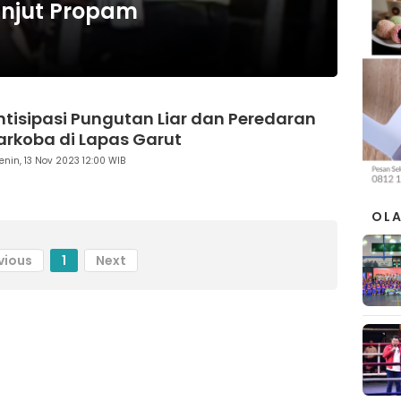
Lanjut Propam
ntisipasi Pungutan Liar dan Peredaran
arkoba di Lapas Garut
enin, 13 Nov 2023 12:00 WIB
OL
vious
1
Next