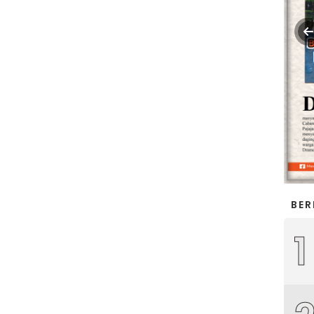
BER
1