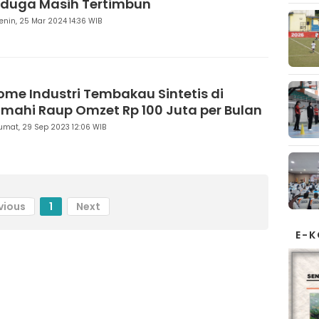
iduga Masih Tertimbun
enin, 25 Mar 2024 14:36 WIB
ome Industri Tembakau Sintetis di
imahi Raup Omzet Rp 100 Juta per Bulan
umat, 29 Sep 2023 12:06 WIB
vious
1
Next
E-