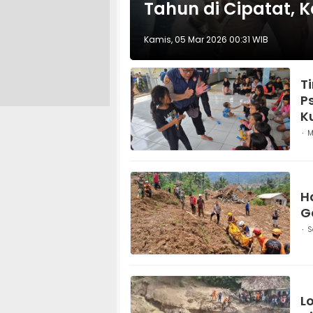
Tahun di Cipatat,
Kamis, 05 Mar 2026 00:31 WIB
T
P
K
M
H
G
S
L