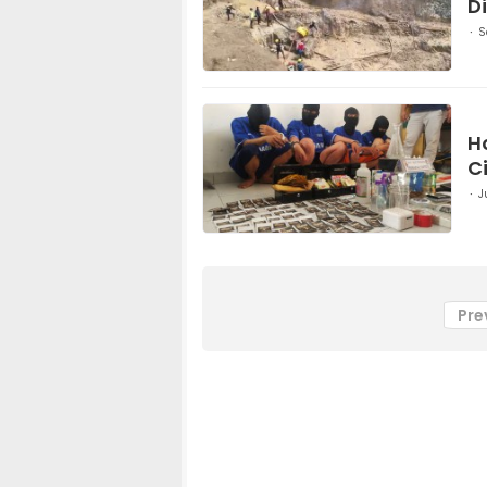
D
S
H
C
J
Pre