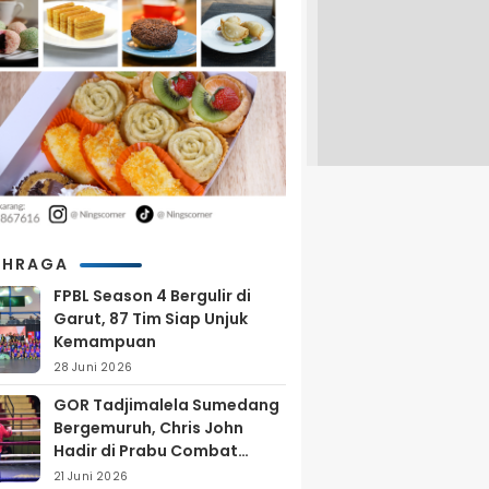
AHRAGA
FPBL Season 4 Bergulir di
Garut, 87 Tim Siap Unjuk
Kemampuan
28 Juni 2026
GOR Tadjimalela Sumedang
Bergemuruh, Chris John
Hadir di Prabu Combat
Series 2026
21 Juni 2026