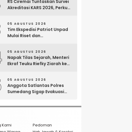
2
RS Ciremai Tuntaskan Survei
Akreditasi KARS 2026, Perkuat
Komitmen Mutu Pelayanan
dan Keselamatan Pasien
3
05 AGUSTUS 2026
Tim Ekspedisi Patriot Unpad
Mulai Riset dan
Pemberdayaan di Kawasan
Transmigrasi Bomberay–
4
05 AGUSTUS 2026
Tomage, Fakfak
Napak Tilas Sejarah, Menteri
Ekraf Teuku Riefky Ziarah ke
Makam Cut Nyak Dien di
Sumedang
5
05 AGUSTUS 2026
Anggota Satlantas Polres
Sumedang Sigap Evakuasi
Bayi Prematur Saat Mobil
Ambulans Pecah Ban
g Kami
Pedoman
isme Warga
Hak Jawab & Koreksi