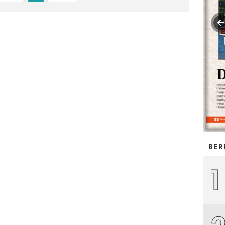
BER
1