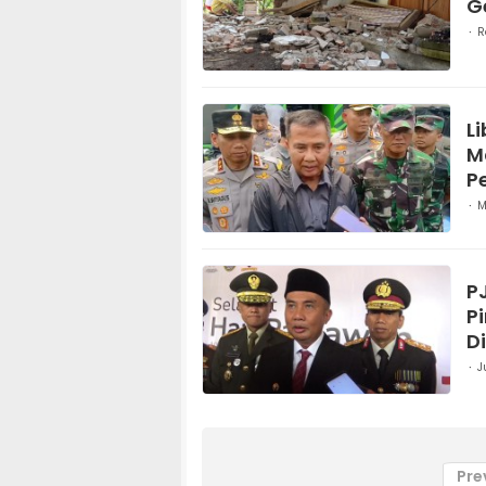
G
R
L
M
P
M
P
P
D
J
Pre