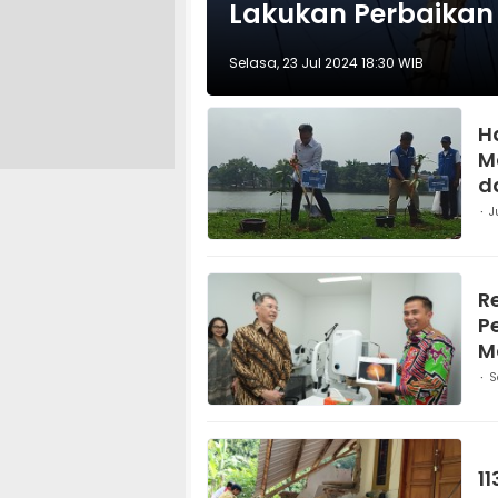
Lakukan Perbaikan
Selasa, 23 Jul 2024 18:30 WIB
H
M
d
J
R
P
M
S
1