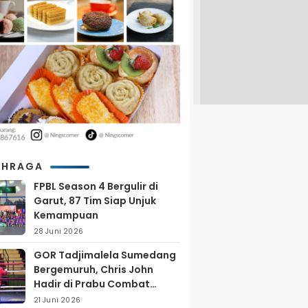
AHRAGA
FPBL Season 4 Bergulir di
Garut, 87 Tim Siap Unjuk
Kemampuan
28 Juni 2026
GOR Tadjimalela Sumedang
Bergemuruh, Chris John
Hadir di Prabu Combat
Series 2026
21 Juni 2026