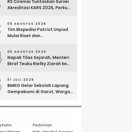
2
RS Ciremai Tuntaskan Survei
Akreditasi KARS 2026, Perkuat
Komitmen Mutu Pelayanan
dan Keselamatan Pasien
3
05 AGUSTUS 2026
Tim Ekspedisi Patriot Unpad
Mulai Riset dan
Pemberdayaan di Kawasan
Transmigrasi Bomberay–
4
05 AGUSTUS 2026
Tomage, Fakfak
Napak Tilas Sejarah, Menteri
Ekraf Teuku Riefky Ziarah ke
Makam Cut Nyak Dien di
Sumedang
5
31 JULI 2026
BMKG Gelar Sekolah Lapang
Gempabumi di Garut, Warga
Dilatih Hadapi Gempa dan
Tsunami
g Kami
Pedoman
isme Warga
Hak Jawab & Koreksi