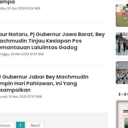
empa
abu, 03 Jan 2024 13:26 WIB
ibur Nataru, Pj Gubernur Jawa Barat, Bey
achmudin Tinjau Kesiapan Pos
emantauan Lalulintas Gadog
inggu, 24 Des 2023 10:53 WIB
J Gubernur Jabar Bey Machmudin
impin Hari Pahlawan, Ini Yang
isampaikan
E-
umat, 10 Nov 2023 07:57 WIB
vious
1
Next