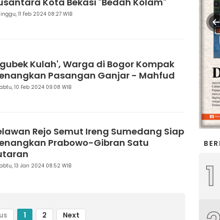
usantara Kota Bekasi "Bedah Kolam"
inggu, 11 Feb 2024 08:27 WIB
Ngubek Kulah', Warga di Bogor Kompak
enangkan Pasangan Ganjar - Mahfud
abtu, 10 Feb 2024 09:08 WIB
elawan Rejo Semut Ireng Sumedang Siap
enangkan Prabowo-Gibran Satu
BER
utaran
1
abtu, 13 Jan 2024 08:52 WIB
us
1
2
Next