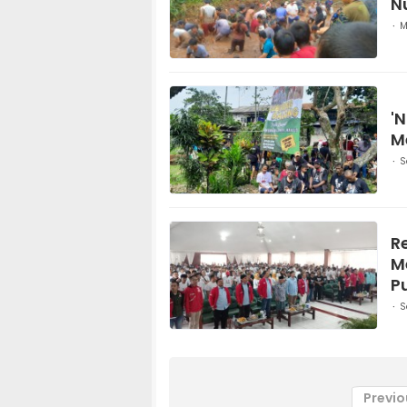
N
M
'
M
S
R
M
P
S
Previo