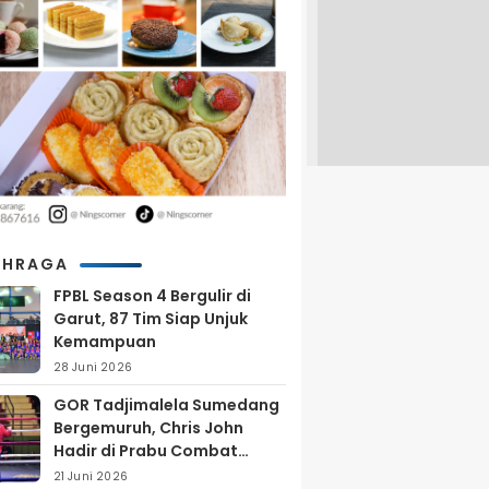
AHRAGA
FPBL Season 4 Bergulir di
Garut, 87 Tim Siap Unjuk
Kemampuan
28 Juni 2026
GOR Tadjimalela Sumedang
Bergemuruh, Chris John
Hadir di Prabu Combat
Series 2026
21 Juni 2026