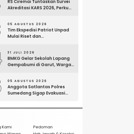
2
RS Ciremai Tuntaskan Survei
Akreditasi KARS 2026, Perkuat
Komitmen Mutu Pelayanan
dan Keselamatan Pasien
3
05 AGUSTUS 2026
Tim Ekspedisi Patriot Unpad
Mulai Riset dan
Pemberdayaan di Kawasan
Transmigrasi Bomberay–
4
31 JULI 2026
Tomage, Fakfak
BMKG Gelar Sekolah Lapang
Gempabumi di Garut, Warga
Dilatih Hadapi Gempa dan
Tsunami
5
05 AGUSTUS 2026
Anggota Satlantas Polres
Sumedang Sigap Evakuasi
Bayi Prematur Saat Mobil
Ambulans Pecah Ban
g Kami
Pedoman
isme Warga
Hak Jawab & Koreksi