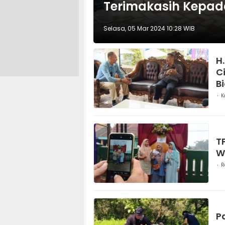
Terimakasih Kepa
Selasa, 05 Mar 2024 10:28 WIB
H
C
B
K
T
W
R
P