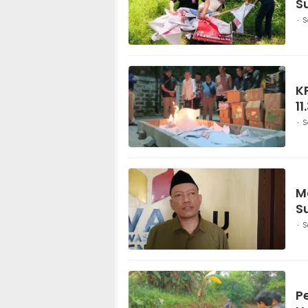
S
S
K
1
S
M
S
S
P