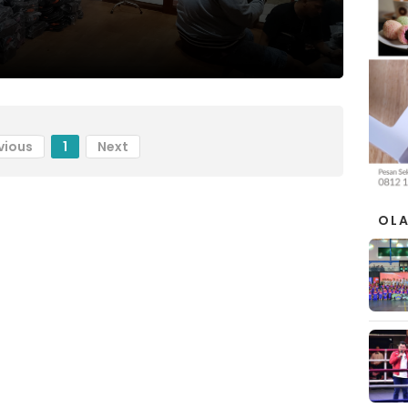
vious
1
Next
OL