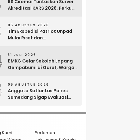
2
RS Ciremai Tuntaskan Survei
Akreditasi KARS 2026, Perkuat
Komitmen Mutu Pelayanan
dan Keselamatan Pasien
3
05 AGUSTUS 2026
Tim Ekspedisi Patriot Unpad
Mulai Riset dan
Pemberdayaan di Kawasan
Transmigrasi Bomberay–
4
31 JULI 2026
Tomage, Fakfak
BMKG Gelar Sekolah Lapang
Gempabumi di Garut, Warga
Dilatih Hadapi Gempa dan
Tsunami
5
05 AGUSTUS 2026
Anggota Satlantas Polres
Sumedang Sigap Evakuasi
Bayi Prematur Saat Mobil
Ambulans Pecah Ban
g Kami
Pedoman
isme Warga
Hak Jawab & Koreksi