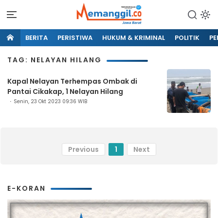
BERITA
PERISTIWA
HUKUM & KRIMINAL
POLITIK
PE
TAG: NELAYAN HILANG
Kapal Nelayan Terhempas Ombak di
Pantai Cikakap, 1 Nelayan Hilang
Senin, 23 Okt 2023 09:36 WIB
Previous
1
Next
E-KORAN