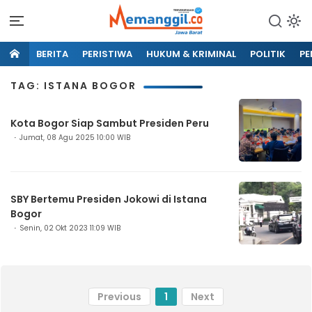
BERITA
PERISTIWA
HUKUM & KRIMINAL
POLITIK
PE
TAG: ISTANA BOGOR
Kota Bogor Siap Sambut Presiden Peru
Jumat, 08 Agu 2025 10:00 WIB
SBY Bertemu Presiden Jokowi di Istana
Bogor
Senin, 02 Okt 2023 11:09 WIB
Previous
1
Next