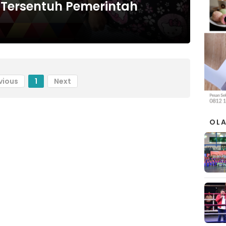
Tersentuh Pemerintah
vious
1
Next
OL