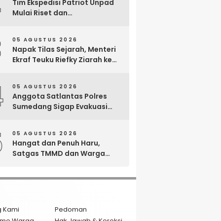
2
Tim Ekspedisi Patriot Unpad
Mulai Riset dan
Pemberdayaan di Kawasan
Transmigrasi Bomberay–
3
05 AGUSTUS 2026
Tomage, Fakfak
Napak Tilas Sejarah, Menteri
Ekraf Teuku Riefky Ziarah ke
Makam Cut Nyak Dien di
Sumedang
4
05 AGUSTUS 2026
Anggota Satlantas Polres
Sumedang Sigap Evakuasi
Bayi Prematur Saat Mobil
Ambulans Pecah Ban
5
05 AGUSTUS 2026
Hangat dan Penuh Haru,
Satgas TMMD dan Warga
Cianjur Gelar Liwetan di Atas
Jalan Beton Baru
g Kami
Pedoman
isme Warga
Hak Jawab & Koreksi