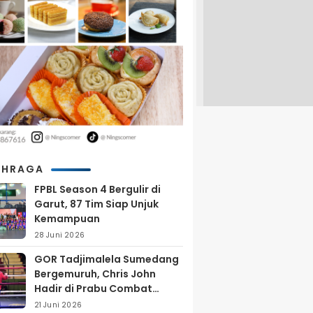
AHRAGA
FPBL Season 4 Bergulir di
Garut, 87 Tim Siap Unjuk
Kemampuan
28 Juni 2026
GOR Tadjimalela Sumedang
Bergemuruh, Chris John
Hadir di Prabu Combat
Series 2026
21 Juni 2026