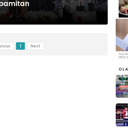
pamitan
vious
1
Next
OL