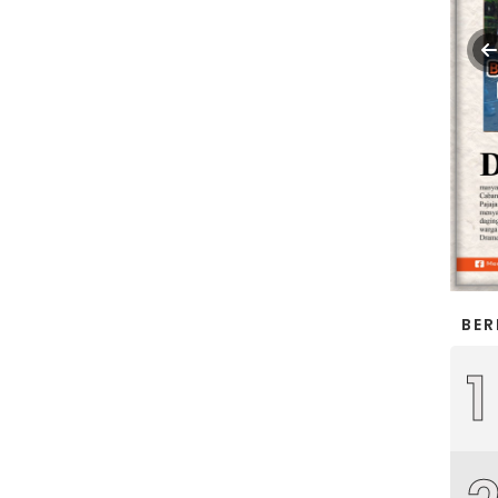
BER
1