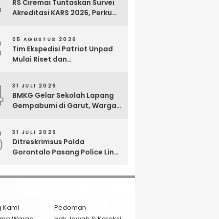
2
RS Ciremai Tuntaskan Survei
Akreditasi KARS 2026, Perkuat
Komitmen Mutu Pelayanan
dan Keselamatan Pasien
3
05 AGUSTUS 2026
Tim Ekspedisi Patriot Unpad
Mulai Riset dan
Pemberdayaan di Kawasan
Transmigrasi Bomberay–
4
31 JULI 2026
Tomage, Fakfak
BMKG Gelar Sekolah Lapang
Gempabumi di Garut, Warga
Dilatih Hadapi Gempa dan
Tsunami
5
31 JULI 2026
Ditreskrimsus Polda
Gorontalo Pasang Police Line
di Lokasi Dugaan PETI di Bone
Bolango
g Kami
Pedoman
isme Warga
Hak Jawab & Koreksi