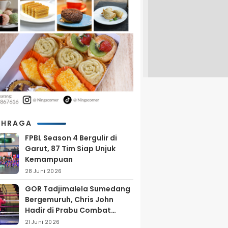
AHRAGA
FPBL Season 4 Bergulir di
Garut, 87 Tim Siap Unjuk
Kemampuan
28 Juni 2026
GOR Tadjimalela Sumedang
Bergemuruh, Chris John
Hadir di Prabu Combat
Series 2026
21 Juni 2026