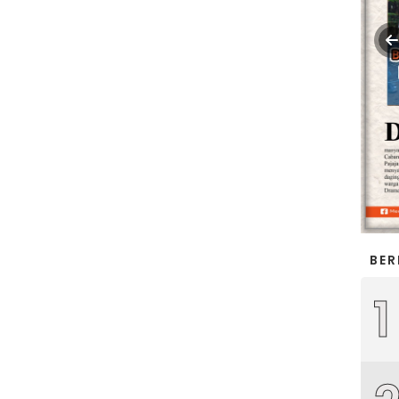
BER
1