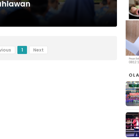
ahlawan
vious
1
Next
OL