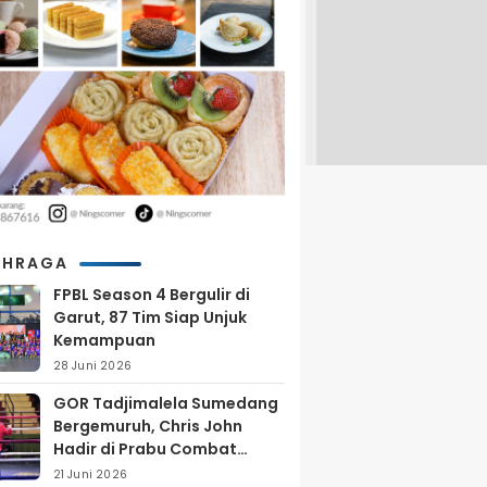
AHRAGA
FPBL Season 4 Bergulir di
Garut, 87 Tim Siap Unjuk
Kemampuan
28 Juni 2026
GOR Tadjimalela Sumedang
Bergemuruh, Chris John
Hadir di Prabu Combat
Series 2026
21 Juni 2026