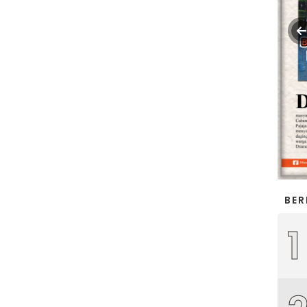
BER
1