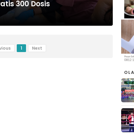
atis 300 Dosis
vious
1
Next
OL