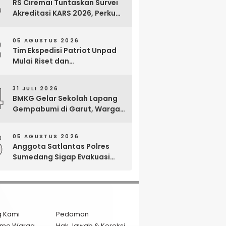
2
RS Ciremai Tuntaskan Survei
Akreditasi KARS 2026, Perkuat
Komitmen Mutu Pelayanan
dan Keselamatan Pasien
3
05 AGUSTUS 2026
Tim Ekspedisi Patriot Unpad
Mulai Riset dan
Pemberdayaan di Kawasan
Transmigrasi Bomberay–
4
31 JULI 2026
Tomage, Fakfak
BMKG Gelar Sekolah Lapang
Gempabumi di Garut, Warga
Dilatih Hadapi Gempa dan
Tsunami
5
05 AGUSTUS 2026
Anggota Satlantas Polres
Sumedang Sigap Evakuasi
Bayi Prematur Saat Mobil
Ambulans Pecah Ban
g Kami
Pedoman
isme Warga
Hak Jawab & Koreksi