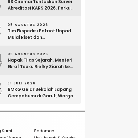
2
RS Ciremai Tuntaskan Survei
Akreditasi KARS 2026, Perkuat
Komitmen Mutu Pelayanan
dan Keselamatan Pasien
3
05 AGUSTUS 2026
Tim Ekspedisi Patriot Unpad
Mulai Riset dan
Pemberdayaan di Kawasan
Transmigrasi Bomberay–
4
05 AGUSTUS 2026
Tomage, Fakfak
Napak Tilas Sejarah, Menteri
Ekraf Teuku Riefky Ziarah ke
Makam Cut Nyak Dien di
Sumedang
5
31 JULI 2026
BMKG Gelar Sekolah Lapang
Gempabumi di Garut, Warga
Dilatih Hadapi Gempa dan
Tsunami
g Kami
Pedoman
isme Warga
Hak Jawab & Koreksi