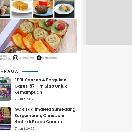
AHRAGA
FPBL Season 4 Bergulir di
Garut, 87 Tim Siap Unjuk
Kemampuan
28 Juni 2026
GOR Tadjimalela Sumedang
Bergemuruh, Chris John
Hadir di Prabu Combat
Series 2026
21 Juni 2026