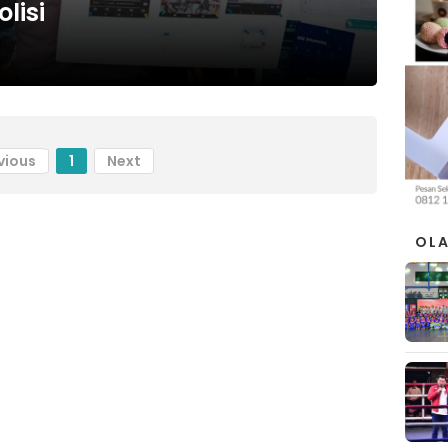
lisi
vious
1
Next
OL