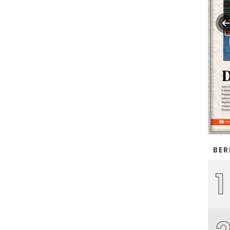
BER
1