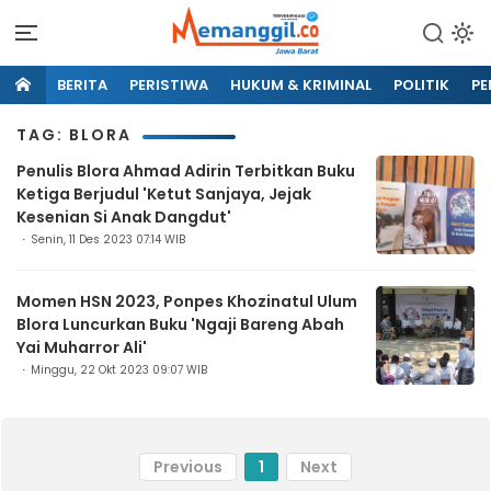
BERITA
PERISTIWA
HUKUM & KRIMINAL
POLITIK
PE
TAG: BLORA
Penulis Blora Ahmad Adirin Terbitkan Buku
Ketiga Berjudul 'Ketut Sanjaya, Jejak
Kesenian Si Anak Dangdut'
Senin, 11 Des 2023 07:14 WIB
Momen HSN 2023, Ponpes Khozinatul Ulum
Blora Luncurkan Buku 'Ngaji Bareng Abah
Yai Muharror Ali'
Minggu, 22 Okt 2023 09:07 WIB
Previous
1
Next