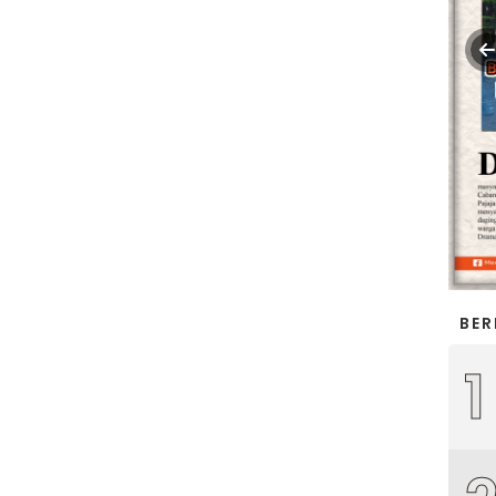
BER
1