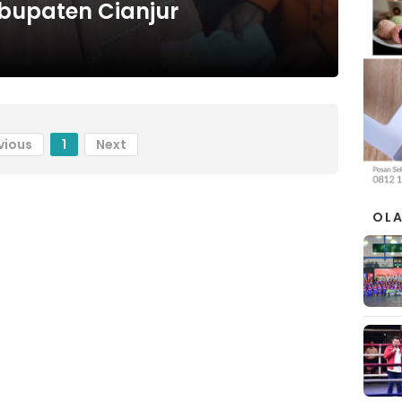
bupaten Cianjur
vious
1
Next
OL