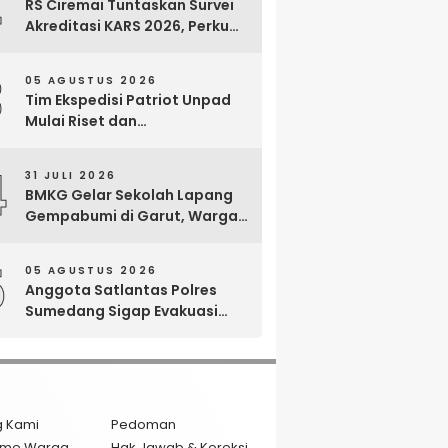
2
RS Ciremai Tuntaskan Survei
Akreditasi KARS 2026, Perkuat
Komitmen Mutu Pelayanan
dan Keselamatan Pasien
3
05 AGUSTUS 2026
Tim Ekspedisi Patriot Unpad
Mulai Riset dan
Pemberdayaan di Kawasan
Transmigrasi Bomberay–
4
31 JULI 2026
Tomage, Fakfak
BMKG Gelar Sekolah Lapang
Gempabumi di Garut, Warga
Dilatih Hadapi Gempa dan
Tsunami
5
05 AGUSTUS 2026
Anggota Satlantas Polres
Sumedang Sigap Evakuasi
Bayi Prematur Saat Mobil
Ambulans Pecah Ban
g Kami
Pedoman
isme Warga
Hak Jawab & Koreksi