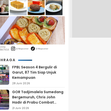
AHRAGA
FPBL Season 4 Bergulir di
Garut, 87 Tim Siap Unjuk
Kemampuan
28 Juni 2026
GOR Tadjimalela Sumedang
Bergemuruh, Chris John
Hadir di Prabu Combat
Series 2026
21 Juni 2026