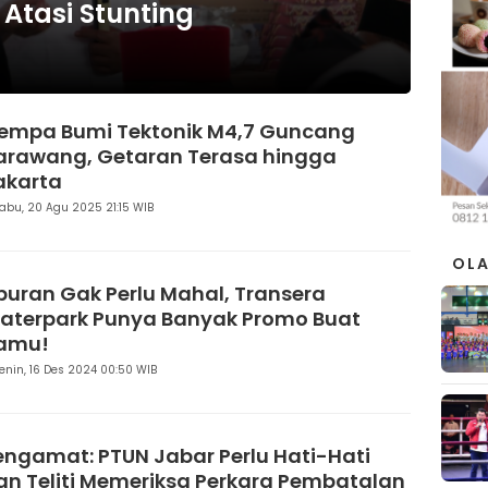
 Atasi Stunting
empa Bumi Tektonik M4,7 Guncang
arawang, Getaran Terasa hingga
akarta
abu, 20 Agu 2025 21:15 WIB
OL
iburan Gak Perlu Mahal, Transera
aterpark Punya Banyak Promo Buat
amu!
enin, 16 Des 2024 00:50 WIB
engamat: PTUN Jabar Perlu Hati-Hati
an Teliti Memeriksa Perkara Pembatalan