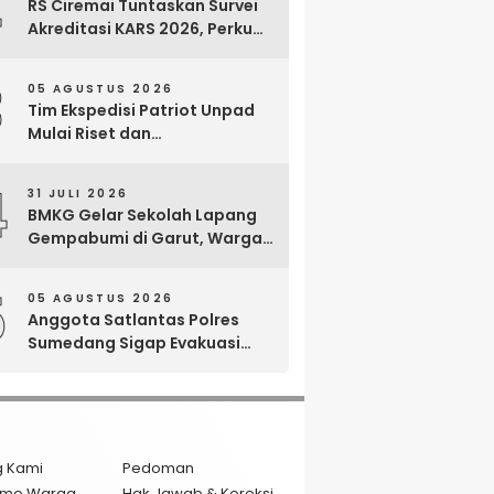
2
RS Ciremai Tuntaskan Survei
Akreditasi KARS 2026, Perkuat
Komitmen Mutu Pelayanan
dan Keselamatan Pasien
3
05 AGUSTUS 2026
Tim Ekspedisi Patriot Unpad
Mulai Riset dan
Pemberdayaan di Kawasan
Transmigrasi Bomberay–
4
31 JULI 2026
Tomage, Fakfak
BMKG Gelar Sekolah Lapang
Gempabumi di Garut, Warga
Dilatih Hadapi Gempa dan
Tsunami
5
05 AGUSTUS 2026
Anggota Satlantas Polres
Sumedang Sigap Evakuasi
Bayi Prematur Saat Mobil
Ambulans Pecah Ban
g Kami
Pedoman
isme Warga
Hak Jawab & Koreksi