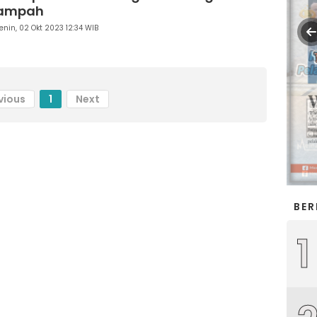
ampah
enin, 02 Okt 2023 12:34 WIB
vious
1
Next
BER
1