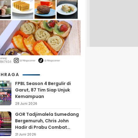
AHRAGA
FPBL Season 4 Bergulir di
Garut, 87 Tim Siap Unjuk
Kemampuan
28 Juni 2026
GOR Tadjimalela Sumedang
Bergemuruh, Chris John
Hadir di Prabu Combat
Series 2026
21 Juni 2026