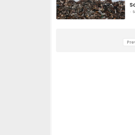
S
S
Pre