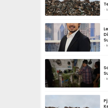
T
S
L
D
S
R
S
S
R
P
K