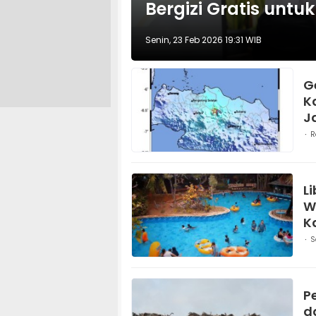
Bergizi Gratis untuk
Senin, 23 Feb 2026 19:31 WIB
G
K
J
R
L
W
K
S
P
d