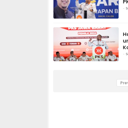
P
S
H
u
K
S
Pre