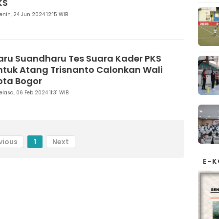
KS
enin, 24 Jun 2024 12:15 WIB
aru Suandharu Tes Suara Kader PKS
ntuk Atang Trisnanto Calonkan Wali
ota Bogor
elasa, 06 Feb 2024 11:31 WIB
vious
1
Next
E-