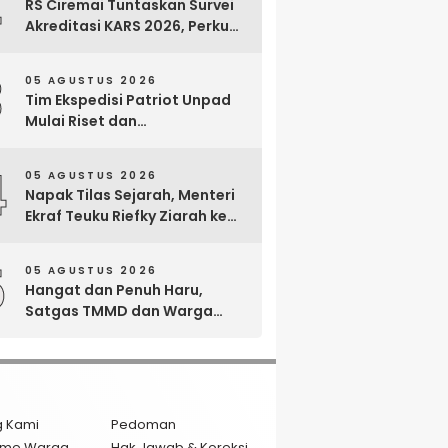
2
RS Ciremai Tuntaskan Survei
Akreditasi KARS 2026, Perkuat
Komitmen Mutu Pelayanan
dan Keselamatan Pasien
3
05 AGUSTUS 2026
Tim Ekspedisi Patriot Unpad
Mulai Riset dan
Pemberdayaan di Kawasan
Transmigrasi Bomberay–
4
05 AGUSTUS 2026
Tomage, Fakfak
Napak Tilas Sejarah, Menteri
Ekraf Teuku Riefky Ziarah ke
Makam Cut Nyak Dien di
Sumedang
5
05 AGUSTUS 2026
Hangat dan Penuh Haru,
Satgas TMMD dan Warga
Cianjur Gelar Liwetan di Atas
Jalan Beton Baru
g Kami
Pedoman
isme Warga
Hak Jawab & Koreksi