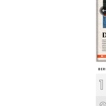
BER
1