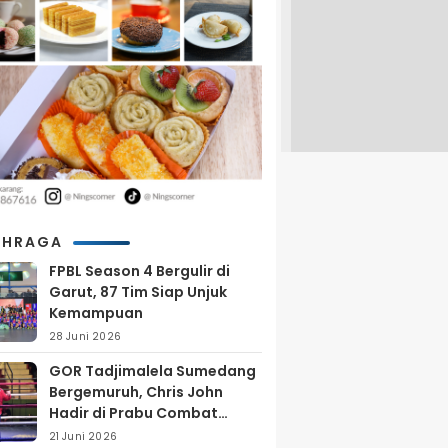
AHRAGA
FPBL Season 4 Bergulir di
Garut, 87 Tim Siap Unjuk
Kemampuan
28 Juni 2026
GOR Tadjimalela Sumedang
Bergemuruh, Chris John
Hadir di Prabu Combat
Series 2026
21 Juni 2026