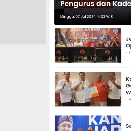
Pengurus dan Kade
Minggu, 07 Jul 2024 14:03 WIB
J
O
S
K
G
W
K
S