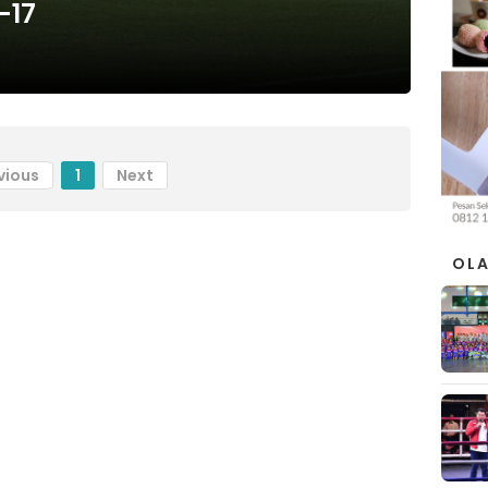
-17
vious
1
Next
OL