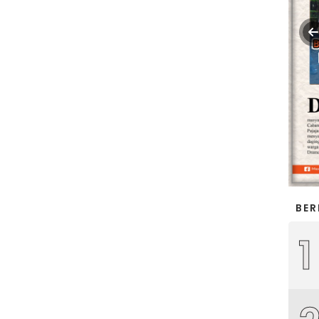
BER
1