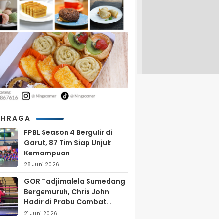
AHRAGA
FPBL Season 4 Bergulir di
Garut, 87 Tim Siap Unjuk
Kemampuan
28 Juni 2026
GOR Tadjimalela Sumedang
Bergemuruh, Chris John
Hadir di Prabu Combat
Series 2026
21 Juni 2026