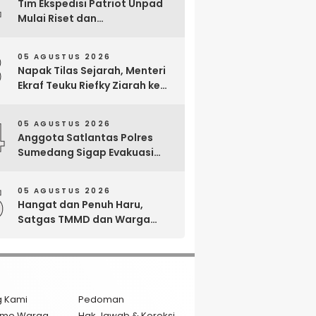
2
Tim Ekspedisi Patriot Unpad
Mulai Riset dan
Pemberdayaan di Kawasan
Transmigrasi Bomberay–
3
05 AGUSTUS 2026
Tomage, Fakfak
Napak Tilas Sejarah, Menteri
Ekraf Teuku Riefky Ziarah ke
Makam Cut Nyak Dien di
Sumedang
4
05 AGUSTUS 2026
Anggota Satlantas Polres
Sumedang Sigap Evakuasi
Bayi Prematur Saat Mobil
Ambulans Pecah Ban
5
05 AGUSTUS 2026
Hangat dan Penuh Haru,
Satgas TMMD dan Warga
Cianjur Gelar Liwetan di Atas
Jalan Beton Baru
g Kami
Pedoman
isme Warga
Hak Jawab & Koreksi