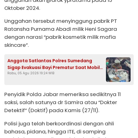
Oktober 2024.
Unggahan tersebut menyinggung pabrik PT
Ratansha Purnama Abadi milik Heni Sagara
dengan narasi “pabrik kosmetik milik mafia
skincare”.
Anggota Satlantas Polres Sumedang
Sigap Evakuasi Bayi Prematur Saat Mobil
Rabu, 05 Agu 2026 19:24 WIB
Ambulans Pecah Ban
Penyidik Polda Jabar memeriksa sedikitnya 11
saksi, salah satunya dr Samira atau “Dokter
Detektif” (Doktif) pada Kamis (27/11).
Polisi juga telah berkoordinasi dengan ahli
bahasa, pidana, hingga ITE, di samping