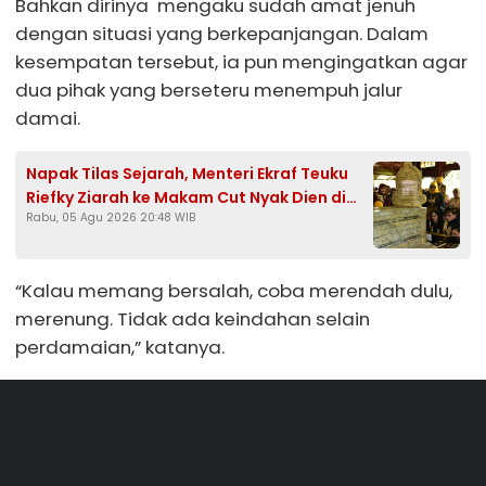
Bahkan dirinya mengaku sudah amat jenuh
dengan situasi yang berkepanjangan. Dalam
kesempatan tersebut, ia pun mengingatkan agar
dua pihak yang berseteru menempuh jalur
damai.
Napak Tilas Sejarah, Menteri Ekraf Teuku
Riefky Ziarah ke Makam Cut Nyak Dien di
Rabu, 05 Agu 2026 20:48 WIB
Sumedang
“Kalau memang bersalah, coba merendah dulu,
merenung. Tidak ada keindahan selain
perdamaian,” katanya.