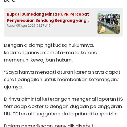
Bupati Sumedang Minta PUPR Percepat
Penyelesaian Bendung Rengrang yang
Rabu, 05 Agu 2026 23:37 WIB
Belum Berfungsi Optimal
Dengan didampingi kuasa hukumnya.
kedatangannya semata-mata karena
memenuhi kewajiban hukum.
“Saya hanya menaati aturan karena saya dapat
surat panggilan untuk memberikan keterangan,”
ujarnya.
Dirinya dimintai keterangan mengenai laporan HS
terhadap dokter O dengan dugaan pelanggaran
UU ITE terkait unggahan data pribadi tanpa izin.
Dalam pemeriksaan, penyidik disebut